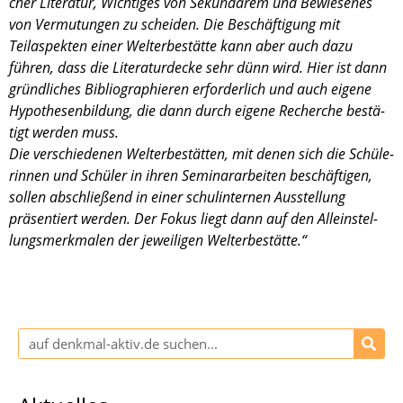
cher Litera­tur, Wichti­ges von Sekun­dä­rem und Bewie­se­nes
von Vermu­tun­gen zu schei­den. Die Beschäf­ti­gung mit
Teilaspek­ten einer Welterbe­stätte kann aber auch dazu
führen, dass die Litera­tur­de­cke sehr dünn wird. Hier ist dann
gründ­li­ches Biblio­gra­phie­ren erfor­der­lich und auch eigene
Hypothe­sen­bil­dung, die dann durch eigene Recher­che bestä­
tigt werden muss.
Die verschie­de­nen Welterbe­stät­ten, mit denen sich die Schüle­
rin­nen und Schüler in ihren Seminar­ar­bei­ten beschäf­ti­gen,
sollen abschlie­ßend in einer schul­in­ter­nen Ausstel­lung
präsen­tiert werden. Der Fokus liegt dann auf den Allein­stel­
lungs­merk­ma­len der jewei­li­gen Welterbe­stätte.“