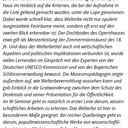
haus im Hinblick auf die Krite­rien, die bei der Aufnahme in
die Liste geltend gemacht wurden, unter die Lupe genom­men.
Dabei wurde schnell klar, dass Welterbe nicht nur opulent
ausge­stat­tete Festräume meint, sondern oft erst auf den
zweiten Blick erkenn­bar ist: Der Dachbo­den des Opern­hau­ses
etwa gilt als Meister­leis­tung der Zimmer­manns­kunst des 18.
Jh. Und dass der Welterbe­ti­tel auch mit wirtschaft­li­chen
Aspek­ten und politi­schen Impli­ka­tio­nen verbun­den ist, wurde
vielen Lernen­den im Gespräch mit den Exper­ten von der
Deutschen UNESCO-Kommission und von der Bayeri­schen
Schlös­ser­ver­wal­tung bewusst. Die Museums­päd­ago­gin zeigte
außer­dem auf, wie Welterbe­ver­mitt­lung ausse­hen kann und
gab Einblick in die Gratwan­de­rung zwischen dem Schutz des
Denkmals und seiner Präsen­ta­tion für die Öffent­lich­keit.
Im W-Seminar geht es natür­lich in erster Linie darum, wissen­
schaft­li­ches Arbei­ten zu erler­nen. Das Welterbe ist hier in
beson­de­rem Maße geeig­net. Bei reicher Quellen­lage geht es
darum, populär­wis­sen­schaft­li­che Werke von wissen­schaft­li­