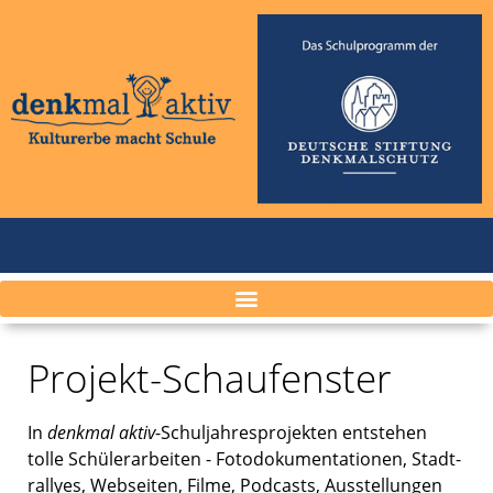
Projekt-Schaufenster
In
denkmal aktiv
-Schul­jah­res­pro­jek­ten entste­hen
tolle Schüler­ar­bei­ten - Fotodo­ku­men­ta­tio­nen, Stadt­
ral­lyes, Websei­ten, Filme, Podcasts, Ausstel­lun­gen