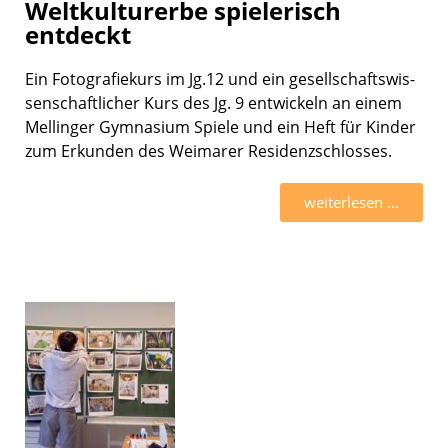
Weltkulturerbe spielerisch
entdeckt
Ein Fotogra­fie­kurs im Jg.12 und ein gesell­schafts­wis­
sen­schaft­li­cher Kurs des Jg. 9 entwi­ckeln an einem
Mellin­ger Gymna­sium Spiele und ein Heft für Kinder
zum Erkun­den des Weima­rer Residenz­schlos­ses.
weiter­le­sen …