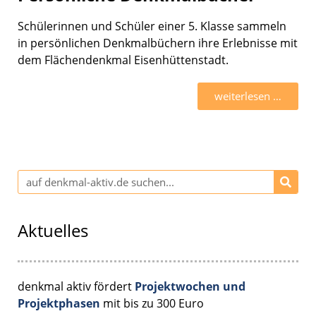
Schüle­rin­nen und Schüler einer 5. Klasse sammeln
in persön­li­chen Denkmal­bü­chern ihre Erleb­nisse mit
dem Flächen­denk­mal Eisen­hüt­ten­stadt.
weiter­le­sen …
Aktuelles
denkmal aktiv fördert
Projektwochen und
Projektphasen
mit bis zu 300 Euro