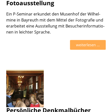
Fotoausstellung
Ein P-Seminar erkun­det den Musen­hof der Wilhel­
mine in Bayreuth mit dem Mittel der Fotogra­fie und
erarbei­tet eine Ausstel­lung mit Besucher­infor­ma­tio­
nen in leich­ter Sprache.
weiter­le­sen …
Persönliche Denkmalbücher