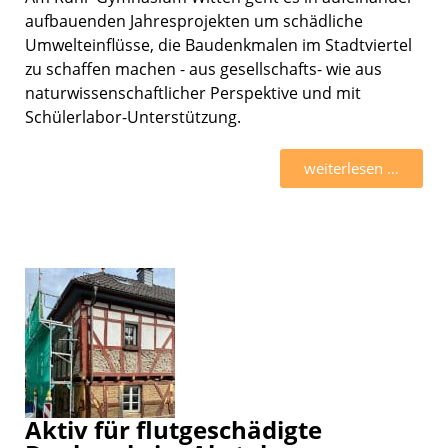
aufbau­en­den Jahres­pro­jek­ten um schäd­li­che
Umwelt­ein­flüsse, die Baudenk­ma­len im Stadt­vier­tel
zu schaf­fen machen - aus gesellschafts- wie aus
natur­wis­sen­schaft­li­cher Perspek­tive und mit
Schülerlabor-Unterstützung.
weiter­le­sen …
Aktiv für flutgeschädigte