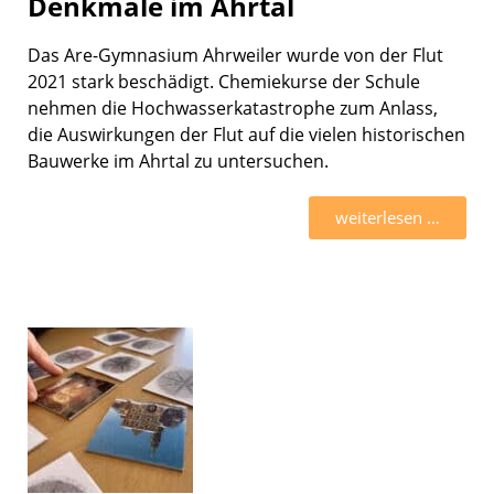
Denkmale im Ahrtal
Das Are-Gymnasium Ahrwei­ler wurde von der Flut
2021 stark beschä­digt. Chemie­kurse der Schule
nehmen die Hochwas­ser­ka­ta­stro­phe zum Anlass,
die Auswir­kun­gen der Flut auf die vielen histo­ri­schen
Bauwerke im Ahrtal zu unter­su­chen.
weiter­le­sen …