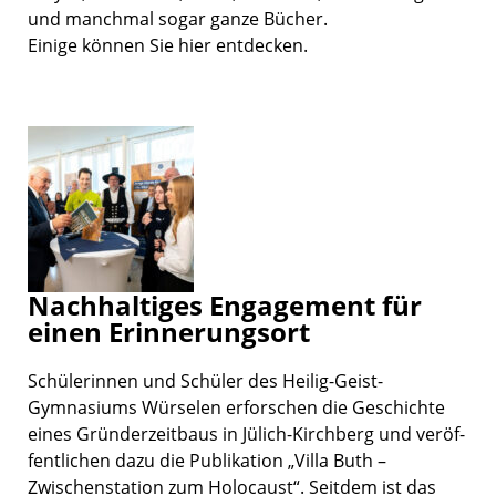
und manch­mal sogar ganze Bücher.
Einige können Sie hier entde­cken.
Nachhaltiges Engagement für
einen Erinnerungsort
Schüle­rin­nen und Schüler des Heilig-Geist-
Gymnasiums Würse­len erfor­schen die Geschichte
eines Gründer­zeit­baus in Jülich-Kirchberg und veröf­
fent­li­chen dazu die Publi­ka­tion „Villa Buth –
Zwischen­sta­tion zum Holocaust“. Seitdem ist das