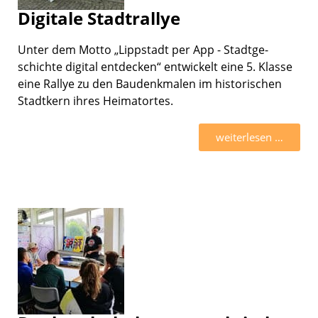
Digitale Stadtrallye
Unter dem Motto „Lippstadt per App - Stadt­ge­
schichte digital entde­cken“ entwi­ckelt eine 5. Klasse
eine Rallye zu den Baudenk­ma­len im histo­ri­schen
Stadt­kern ihres Heimat­or­tes.
weiter­le­sen …