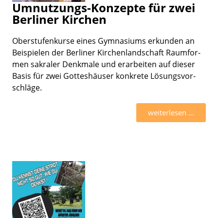
Umnutzungs-Konzepte für zwei
Berliner Kirchen
Oberstu­fen­kurse eines Gymna­si­ums erkun­den an
Beispie­len der Berli­ner Kirchen­land­schaft Raumfor­
men sakra­ler Denkmale und erarbei­ten auf dieser
Basis für zwei Gottes­häu­ser konkrete Lösungs­vor­
schläge.
weiter­le­sen …