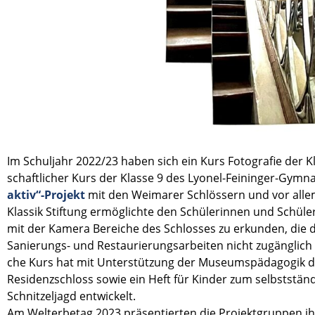
Im Schul­jahr 2022/23 haben sich ein Kurs Fotogra­fie der Kl
schaft­li­cher Kurs der Klasse 9 des Lyonel-Feininger-Gymn
aktiv“-Projekt
mit den Weima­rer Schlös­sern und vor alle
Klassik Stiftung ermög­lichte den Schüle­rin­nen und Schü
mit der Kamera Berei­che des Schlos­ses zu erkun­den, die
Sanierungs- und Restau­rie­rungs­ar­bei­ten nicht zugäng­lich w
che Kurs hat mit Unter­stüt­zung der Museums­päd­ago­gik d
Residenz­schloss sowie ein Heft für Kinder zum selbst­stän­
Schnit­zel­jagd entwi­ckelt.
Am Welterbe­tag 2023 präsen­tier­ten die Projekt­grup­pen i