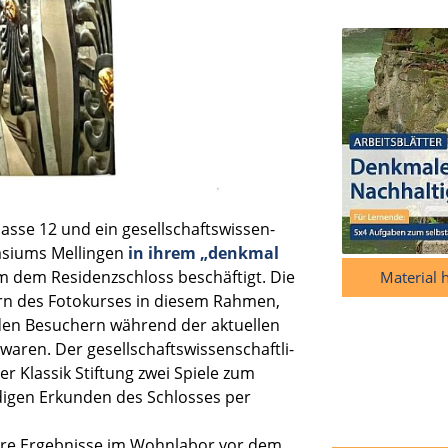
asse 12 und ein gesell­schafts­wis­sen­
asiums Mellin­gen
in ihrem „denkmal
m dem Residenz­schloss beschäf­tigt. Die
Material 
lern des Fotokur­ses in diesem Rahmen,
 den Besuchern während der aktuel­len
aren. Der gesell­schafts­wis­sen­schaft­li­
er Klassik Stiftung zwei Spiele zum
di­gen Erkun­den des Schlos­ses per
hre Ergeb­nisse
im Wohnla­bor vor dem