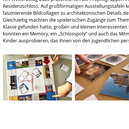
Residenz­schloss. Auf
g
roßfor­ma­ti­gen
Ausstel­lungs­ta­fel
faszi­nie­rende Bildc
ollagen zu archi­tek­to­ni­schen Details 
Gleich­zei­tig machten die spiele­ri­schen Zugänge zum Them
Klasse gefun­den hatte, großen und kleinen Inter­es­sen­ten 
konnten ein Memory, ein „Schloss­poly“ und auch das
Mitm
Kinder auspro­bie­ren, das ihnen von den Jugend­li­chen pers