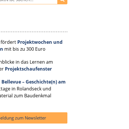
 fördert
Projektwochen und
en
mit bis zu 300 Euro
blicke in das Lernen am
er
Projektschaufenster
 Bellevue – Geschichte(n) am
kttage in Rolandseck und
aterial zum Baudenkmal
ldung zum Newsletter