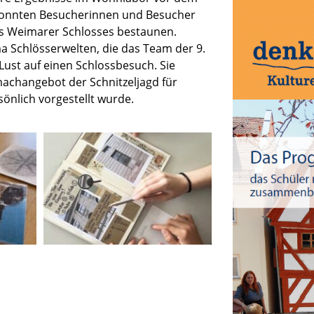
n konnten Besuche­rin­nen und Besucher
des Weima­rer Schlos­ses bestau­nen.
a Schlös­ser­wel­ten, die das Team der 9.
Lust auf einen Schloss­be­such. Sie
a­ch­an­ge­bot der
Schnit­zel­jagd für
ön­lich vorge­stellt wurde.