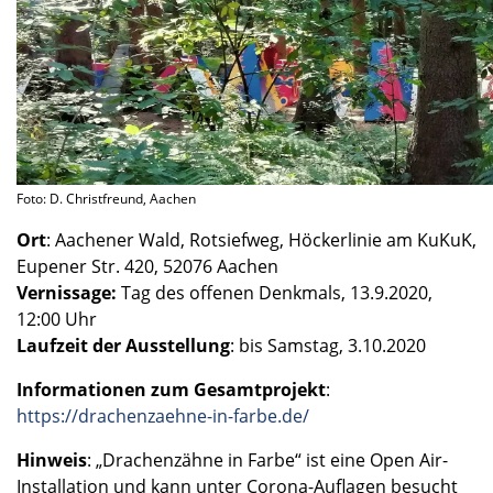
Foto: D. Christ­freund, Aachen
Ort
: Aache­ner Wald, Rotsief­weg, Höcker­li­nie am KuKuK,
Eupener Str. 420, 52076 Aachen
Vernis­sage:
Tag des offenen Denkmals, 13.9.2020,
12:00 Uhr
Laufzeit der Ausstel­lung
: bis Samstag, 3.10.2020
Infor­ma­tio­nen zum Gesamt­pro­jekt
:
https://drachenzaehne-in-farbe.de/
Hinweis
: „Drachen­zähne in Farbe“ ist eine Open Air-
Installation und kann unter Corona-Auflagen besucht