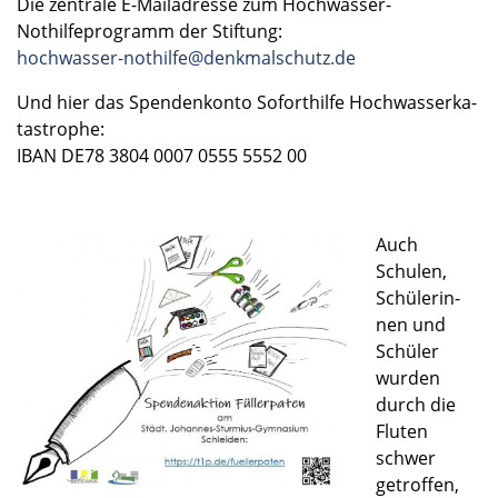
Die zentrale E-Mailadresse zum Hochwasser-
Nothilfeprogramm der Stiftung:
hochwasser-nothilfe@denkmalschutz.de
Und hier das Spenden­konto Sofort­hilfe Hochwas­ser­ka­
ta­stro­phe:
IBAN DE78 3804 0007 0555 5552 00
Auch
Schulen,
Schüle­rin­
nen und
Schüler
wurden
durch die
Fluten
schwer
getrof­fen,