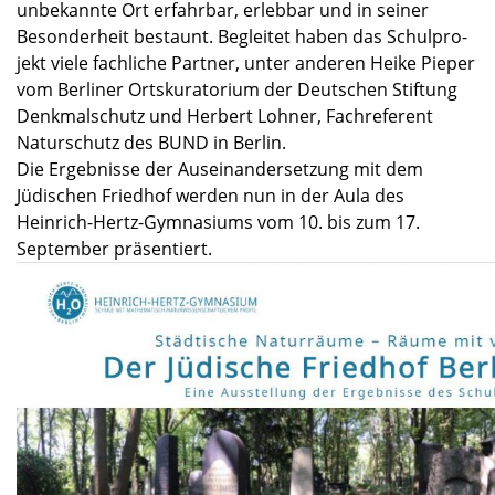
unbekannte Ort erfahr­bar, erleb­bar und in seiner
Beson­der­heit bestaunt. Beglei­tet haben das Schul­pro­
jekt viele fachli­che Partner, unter anderen Heike Pieper
vom Berli­ner Ortsku­ra­to­rium der Deutschen Stiftung
Denkmal­schutz und Herbert Lohner, Fachre­fe­rent
Natur­schutz des BUND in Berlin.
Die Ergeb­nisse der Ausein­an­der­set­zung mit dem
Jüdischen Fried­hof werden nun in der Aula des
Heinrich-Hertz-Gymnasiums vom 10. bis zum 17.
Septem­ber präsen­tiert.