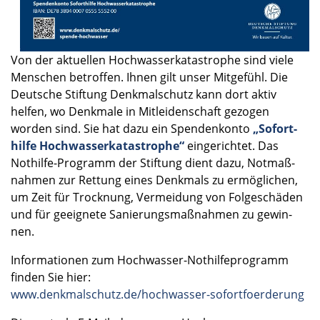
Von der aktuel­len Hochwas­ser­ka­ta­stro­phe sind viele
Menschen betrof­fen. Ihnen gilt unser Mitge­fühl. Die
Deutsche Stiftung Denkmal­schutz kann dort aktiv
helfen, wo Denkmale in Mitlei­den­schaft gezogen
worden sind. Sie hat dazu ein Spenden­konto
„Sofort­
hilfe Hochwas­ser­ka­ta­stro­phe“
einge­rich­tet. Das
Nothilfe-Programm der Stiftung dient dazu, Notmaß­
nah­men zur Rettung eines Denkmals zu ermög­li­chen,
um Zeit für Trock­nung, Vermei­dung von Folge­schä­den
und für geeig­nete Sanie­rungs­maß­nah­men zu gewin­
nen.
Infor­ma­tio­nen zum Hochwasser-Nothilfeprogramm
finden Sie hier:
www.denkmalschutz.de/hochwasser-sofortfoerderung