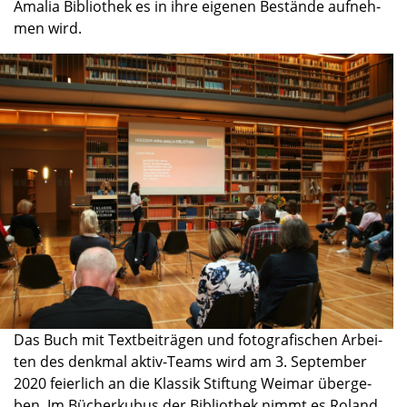
Amalia Biblio­thek es in ihre eigenen Bestände aufneh­
men wird.
Das Buch mit Textbei­trä­gen und fotogra­fi­schen Arbei­
ten des denkmal aktiv-Teams wird am 3. Septem­ber
2020 feier­lich an die Klassik Stiftung Weimar überge­
ben. Im Bücher­ku­bus der Biblio­thek nimmt es Roland