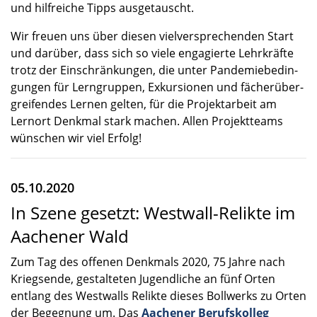
und hilfrei­che Tipps ausge­tauscht.
Wir freuen uns über diesen vielver­spre­chen­den Start
und darüber, dass sich so viele engagierte Lehrkräfte
trotz der Einschrän­kun­gen, die unter Pande­mie­be­din­
gun­gen für Lerngrup­pen, Exkur­sio­nen und fächer­über­
grei­fen­des Lernen gelten, für die Projekt­ar­beit am
Lernort Denkmal stark machen. Allen Projekt­teams
wünschen wir viel Erfolg!
05.10.2020
In Szene gesetzt: Westwall-Relikte im
Aachener Wald
Zum Tag des offenen Denkmals 2020, 75 Jahre nach
Kriegs­ende, gestal­te­ten Jugend­li­che an fünf Orten
entlang des Westwalls Relikte dieses Bollwerks zu Orten
der Begeg­nung um. Das
Aache­ner Berufs­kol­leg