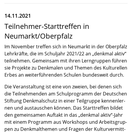
14.11.2021
Teilnehmer-Starttreffen in
Neumarkt/Oberpfalz
Im Novem­ber treffen sich in Neumarkt in der Oberpfalz
Lehrkräfte, die im Schul­jahr 2021/22 an „denkmal aktiv“
teilneh­men. Gemein­sam mit ihren Lerngrup­pen führen
sie Projekte zu Denkma­len und Themen des Kultu­rel­len
Erbes an weiter­füh­ren­den Schulen bundes­weit durch.
Die Veran­stal­tung ist eine von zweien, bei denen sich
die Teilneh­men­den am Schul­pro­gramm der Deutschen
Stiftung Denkmal­schutz in einer Teilgruppe kennen­ler­
nen und austau­schen können. Das Start­tref­fen bildet
den gemein­sa­men Auftakt in das „denkmal aktiv“-Jahr
mit einem Programm aus Workshops und Arbeits­grup­
pen zu Denkmal­the­men und Fragen der Kultur­ver­mitt­