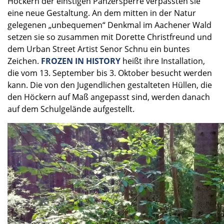
Höckern der einsti­gen Panzer­sperre verpass­ten sie
eine neue Gestal­tung. An dem mitten in der Natur
gelege­nen „unbeque­men“ Denkmal im Aache­ner Wald
setzen sie so zusam­men mit Dorette Christ­freund und
dem Urban Street Artist Senor Schnu ein buntes
Zeichen.
FROZEN IN HISTORY
heißt ihre Instal­la­tion,
die vom 13. Septem­ber bis 3. Oktober besucht werden
kann. Die von den Jugend­li­chen gestal­te­ten Hüllen, die
den Höckern auf Maß angepasst sind, werden danach
auf dem Schul­ge­lände aufge­stellt.