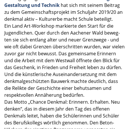
Gestal­tung und Technik
hat sich mit seinem Beitrag
zu dem Gemein­schafts­pro­jekt im Schul­jahr 2019/20 an
denkmal aktiv – Kultur­erbe macht Schule betei­ligt.
Ein Land Art-Workshop markierte den Start für die
Jugend­li­chen. Quer durch den Aache­ner Wald beweg­
ten sie sich entlang alter und neuer Grenz­wege - und
wie oft dabei Grenzen überschrit­ten wurden, war vielen
zuvor gar nicht bewusst. Das gemein­same Erinnern
und die Arbeit mit dem Westwall öffnete den Blick für
das Geschenk, in Frieden und Freiheit leben zu dürfen.
Und die künst­le­ri­sche Ausein­an­der­set­zung mit dem
denkmal­ge­schütz­ten Bauwerk machte deutlich, dass
die Relikte der Geschichte einer behut­sa­men und
respekt­vol­len Annähe­rung bedür­fen.
Das Motto „Chance Denkmal: Erinnern. Erhal­ten. Neu
denken“, das in diesem Jahr den Tag des offenen
Denkmals leitet, haben die Schüle­rin­nen und Schüler
des Berufs­kol­legs wörtlich genom­men. Den Beton-