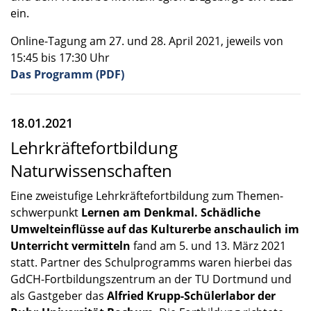
ein.
Online-Tagung am 27. und 28. April 2021, jeweils von
15:45 bis 17:30 Uhr
Das Programm (PDF)
18.01.2021
Lehrkräftefortbildung
Naturwissenschaften
Eine zweistu­fige Lehrkräf­te­fort­bil­dung zum Themen­
schwer­punkt
Lernen am Denkmal. Schäd­li­che
Umwelt­ein­flüsse auf das Kultur­erbe anschau­lich im
Unter­richt vermit­teln
fand am 5. und 13. März 2021
statt. Partner des Schul­pro­gramms waren hierbei das
GdCH-Fortbildungszentrum an der TU Dortmund und
als Gastge­ber das
Alfried Krupp-Schülerlabor der