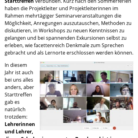
Start­tref­fen
verbun­den. Kurz nach den Sommer­fe­rien
haben die Projekt­lei­ter und Projekt­lei­te­rin­nen im
Rahmen mehrtä­gi­ger Seminar­ver­an­stal­tun­gen die
Möglich­keit, Anregun­gen auszu­tau­schen, Metho­den zu
disku­tie­ren, in Workshops zu neuen Kennt­nis­sen zu
gelan­gen und bei spannen­den Exkur­sio­nen selbst zu
erleben, wie facet­ten­reich Denkmale zum Sprechen
gebracht und als Lernorte erschlos­sen werden können.
In diesem
Jahr ist auch
bei uns alles
anders, aber
Start­tref­fen
gab es
natür­lich
trotz­dem:
Lehre­rin­nen
und Lehrer,