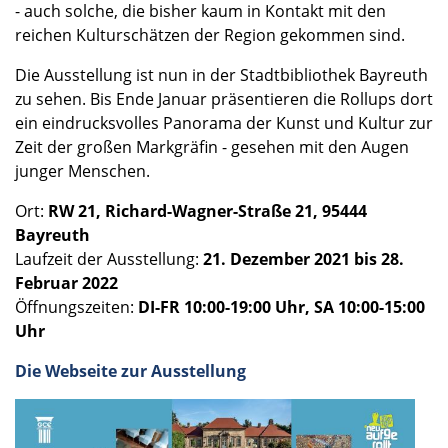
- auch solche, die bisher kaum in Kontakt mit den
reichen Kultur­schät­zen der Region gekom­men sind.
Die Ausstel­lung ist nun in der Stadt­bi­blio­thek Bayreuth
zu sehen. Bis Ende Januar präsen­tie­ren die Rollups dort
ein eindrucks­vol­les Panorama der Kunst und Kultur zur
Zeit der großen Markgrä­fin - gesehen mit den Augen
junger Menschen.
Ort:
RW 21, Richard-Wagner-Straße 21, 95444
Bayreuth
Laufzeit der Ausstel­lung:
21. Dezem­ber 2021 bis 28.
Februar 2022
Öffnungs­zei­ten:
DI-FR 10:00-19:00 Uhr, SA 10:00-15:00
Uhr
Die Webseite zur Ausstel­lung