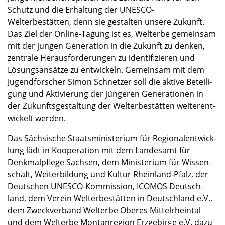
Schutz und die Erhal­tung der UNESCO-
Welterbestätten, denn sie gestal­ten unsere Zukunft.
Das Ziel der Online-Tagung ist es, Welterbe gemein­sam
mit der jungen Genera­tion in die Zukunft zu denken,
zentrale Heraus­for­de­run­gen zu identi­fi­zie­ren und
Lösungs­an­sätze zu entwi­ckeln. Gemein­sam mit dem
Jugend­for­scher Simon Schnet­zer soll die aktive Betei­li­
gung und Aktivie­rung der jünge­ren Genera­tio­nen in
der Zukunfts­ge­stal­tung der Welterbe­stät­ten weiter­ent­
wi­ckelt werden.
Das Sächsi­sche Staats­mi­nis­te­rium für Regio­nal­ent­wick­
lung lädt in Koope­ra­tion mit dem Landes­amt für
Denkmal­pflege Sachsen, dem Minis­te­rium für Wissen­
schaft, Weiter­bil­dung und Kultur Rheinland-Pfalz, der
Deutschen UNESCO-Kommission, ICOMOS Deutsch­
land, dem Verein Welterbe­stät­ten in Deutsch­land e.V.,
dem Zweck­ver­band Welterbe Oberes Mittel­rhein­tal
und dem Welterbe Montan­re­gion Erzge­birge e.V. dazu