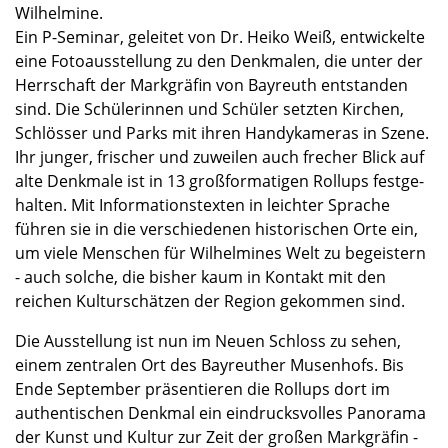
Wilhel­mine.
Ein P-Seminar, gelei­tet von Dr. Heiko Weiß, entwi­ckelte
eine Fotoaus­stel­lung zu den Denkma­len, die unter der
Herrschaft der Markgrä­fin von Bayreuth entstan­den
sind. Die Schüle­rin­nen und Schüler setzten Kirchen,
Schlös­ser und Parks mit ihren Handy­ka­me­ras in Szene.
Ihr junger, frischer und zuwei­len auch frecher Blick auf
alte Denkmale ist in 13 großfor­ma­ti­gen Rollups festge­
hal­ten. Mit Infor­ma­ti­ons­tex­ten in leich­ter Sprache
führen sie in die verschie­de­nen histo­ri­schen Orte ein,
um viele Menschen für Wilhel­mi­nes Welt zu begeis­tern
- auch solche, die bisher kaum in Kontakt mit den
reichen Kultur­schät­zen der Region gekom­men sind.
Die Ausstel­lung ist nun im Neuen Schloss zu sehen,
einem zentra­len Ort des Bayreu­ther Musen­hofs. Bis
Ende Septem­ber präsen­tie­ren die Rollups dort im
authen­ti­schen Denkmal ein eindrucks­vol­les Panorama
der Kunst und Kultur zur Zeit der großen Markgrä­fin -