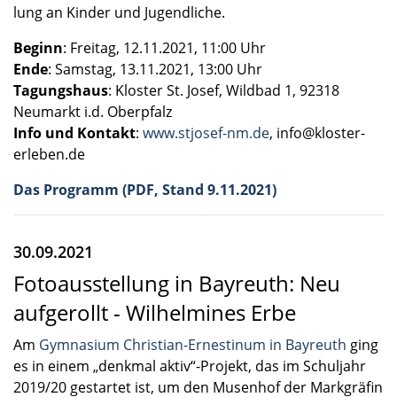
lung an Kinder und Jugend­li­che.
Beginn
: Freitag, 12.11.2021, 11:00 Uhr
Ende
: Samstag, 13.11.2021, 13:00 Uhr
Tagungs­haus
: Kloster St. Josef, Wildbad 1, 92318
Neumarkt i.d. Oberpfalz
Info und Kontakt
:
www.stjosef-nm.de
, info@kloster-
erleben.de
Das Programm (PDF, Stand 9.11.2021)
30.09.2021
Fotoausstellung in Bayreuth: Neu
aufgerollt - Wilhelmines Erbe
Am
Gymna­sium Christian-Ernestinum in Bayreuth
ging
es in einem „denkmal aktiv“-Projekt, das im Schul­jahr
2019/20 gestar­tet ist, um den Musen­hof der Markgrä­fin