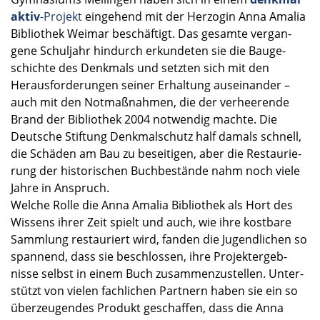
aktiv
-Projekt
einge­hend mit der Herzo­gin Anna Amalia
Biblio­thek Weimar beschäf­tigt. Das gesamte vergan­
gene Schul­jahr hindurch erkun­de­ten sie die Bauge­
schichte des Denkmals und setzten sich mit den
Heraus­for­de­run­gen seiner Erhal­tung ausein­an­der –
auch mit den Notmaß­nah­men, die der verhee­rende
Brand der Biblio­thek 2004 notwen­dig machte. Die
Deutsche Stiftung Denkmal­schutz half damals schnell,
die Schäden am Bau zu besei­ti­gen, aber die Restau­rie­
rung der histo­ri­schen Buchbe­stände nahm noch viele
Jahre in Anspruch.
Welche Rolle die Anna Amalia Biblio­thek als Hort des
Wissens ihrer Zeit spielt und auch, wie ihre kostbare
Sammlung restau­riert wird, fanden die Jugend­li­chen so
spannend, dass sie beschlos­sen, ihre Projekt­er­geb­
nisse selbst in einem Buch zusam­men­zu­stel­len. Unter­
stützt von vielen fachli­chen Partnern haben sie ein so
überzeu­gen­des Produkt geschaf­fen, dass die Anna