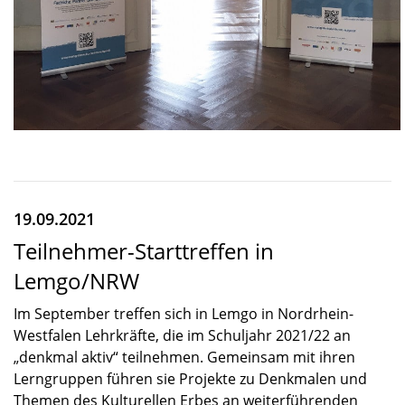
19.09.2021
Teilnehmer-Starttreffen in
Lemgo/NRW
Im Septem­ber treffen sich in Lemgo in Nordrhein-
Westfalen Lehrkräfte, die im Schul­jahr 2021/22 an
„denkmal aktiv“ teilneh­men. Gemein­sam mit ihren
Lerngrup­pen führen sie Projekte zu Denkma­len und
Themen des Kultu­rel­len Erbes an weiter­füh­ren­den