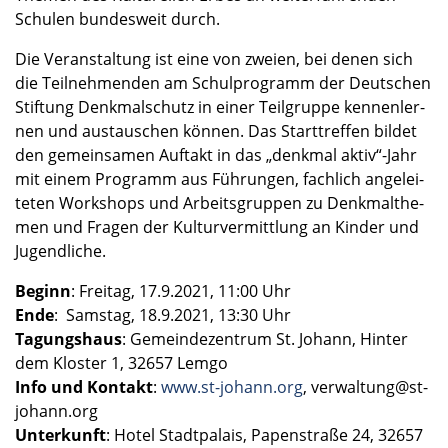
Schulen bundes­weit durch.
Die Veran­stal­tung ist eine von zweien, bei denen sich
die Teilneh­men­den am Schul­pro­gramm der Deutschen
Stiftung Denkmal­schutz in einer Teilgruppe kennen­ler­
nen und austau­schen können. Das Start­tref­fen bildet
den gemein­sa­men Auftakt in das „denkmal aktiv“-Jahr
mit einem Programm aus Führun­gen, fachlich angelei­
te­ten Workshops und Arbeits­grup­pen zu Denkmal­the­
men und Fragen der Kultur­ver­mitt­lung an Kinder und
Jugend­li­che.
Beginn
: Freitag, 17.9.2021, 11:00 Uhr
Ende
: Samstag, 18.9.2021, 13:30 Uhr
Tagungs­haus
: Gemein­de­zen­trum St. Johann, Hinter
dem Kloster 1, 32657 Lemgo
Info und Kontakt
:
www.st-johann.org
, verwaltung@st-
johann.org
Unter­kunft
: Hotel Stadt­pa­lais, Papen­straße 24, 32657