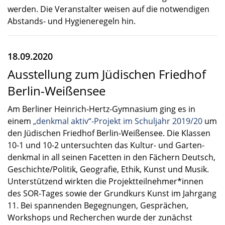
werden. Die Veran­stal­ter weisen auf die notwen­di­gen
Abstands- und Hygie­ne­re­geln hin.
18.09.2020
Ausstellung zum Jüdischen Friedhof
Berlin-Weißensee
Am Berli­ner Heinrich-Hertz-Gymnasium ging es in
einem
„denkmal aktiv“-Projekt im Schul­jahr 2019/20
um
den Jüdischen Fried­hof Berlin-Weißensee. Die Klassen
10-1 und 10-2 unter­such­ten das Kultur- und Garten­
denk­mal in all seinen Facet­ten in den Fächern Deutsch,
Geschichte/Politik, Geogra­fie, Ethik, Kunst und Musik.
Unter­stüt­zend wirkten die Projektteilnehmer*innen
des SOR-Tages sowie der Grund­kurs Kunst im Jahrgang
11. Bei spannen­den Begeg­nun­gen, Gesprä­chen,
Workshops und Recher­chen wurde der zunächst