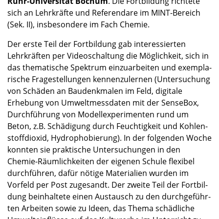
Ruhr-Universität Bochum
. Die Fortbil­dung richtete
sich an Lehrkräfte und Referen­dare im MINT-Bereich
(Sek. II), insbe­son­dere im Fach Chemie.
Der erste Teil der Fortbil­dung gab inter­es­sier­ten
Lehrkräf­ten per Video­schal­tung die Möglich­keit, sich in
das thema­ti­sche Spektrum einzu­ar­bei­ten und exempla­
ri­sche Frage­stel­lun­gen kennen­zu­ler­nen (Unter­su­chung
von Schäden an Baudenk­ma­len im Feld, digitale
Erhebung von Umwelt­mess­da­ten mit der Sense­Box,
Durch­füh­rung von Modell­ex­pe­ri­men­ten rund um
Beton, z.B. Schädi­gung durch Feuch­tig­keit und Kohlen­
stoff­di­oxid, Hydro­pho­bie­rung). In der folgen­den Woche
konnten sie prakti­sche Unter­su­chun­gen in den
Chemie-Räumlichkeiten der eigenen Schule flexi­bel
durch­füh­ren, dafür nötige Materia­lien wurden im
Vorfeld per Post zugesandt. Der zweite Teil der Fortbil­
dung beinhal­tete einen Austausch zu den durch­ge­führ­
ten Arbei­ten sowie zu Ideen, das Thema schäd­li­che