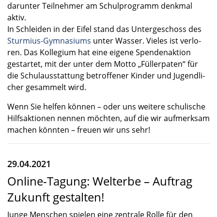
darun­ter Teilneh­mer am Schul­pro­gramm denkmal
aktiv.
In Schlei­den in der Eifel stand das Unter­ge­schoss des
Sturmius-Gymnasiums
unter Wasser. Vieles ist verlo­
ren. Das Kolle­gium hat eine eigene Spenden­ak­tion
gestar­tet, mit der unter dem Motto „Füller­pa­ten“ für
die Schul­aus­stat­tung betrof­fe­ner Kinder und Jugend­li­
cher gesam­melt wird.
Wenn Sie helfen können – oder uns weitere schuli­sche
Hilfs­ak­tio­nen nennen möchten, auf die wir aufmerk­sam
machen könnten – freuen wir uns sehr!
29.04.2021
Online-Tagung: Welterbe – Auftrag
Zukunft gestalten!
Junge Menschen spielen eine zentrale Rolle für den