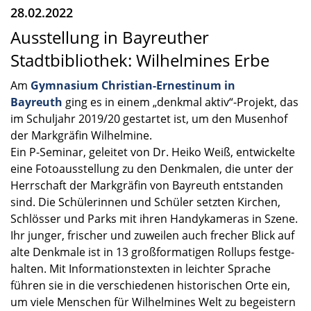
28.02.2022
Ausstellung in Bayreuther
Stadtbibliothek: Wilhelmines Erbe
Am
Gymna­sium Christian-Ernestinum in
Bayreuth
ging es in einem „denkmal aktiv“-Projekt, das
im Schul­jahr 2019/20 gestar­tet ist, um den Musen­hof
der Markgrä­fin Wilhel­mine.
Ein P-Seminar, gelei­tet von Dr. Heiko Weiß, entwi­ckelte
eine Fotoaus­stel­lung zu den Denkma­len, die unter der
Herrschaft der Markgrä­fin von Bayreuth entstan­den
sind. Die Schüle­rin­nen und Schüler setzten Kirchen,
Schlös­ser und Parks mit ihren Handy­ka­me­ras in Szene.
Ihr junger, frischer und zuwei­len auch frecher Blick auf
alte Denkmale ist in 13 großfor­ma­ti­gen Rollups festge­
hal­ten. Mit Infor­ma­ti­ons­tex­ten in leich­ter Sprache
führen sie in die verschie­de­nen histo­ri­schen Orte ein,
um viele Menschen für Wilhel­mi­nes Welt zu begeis­tern