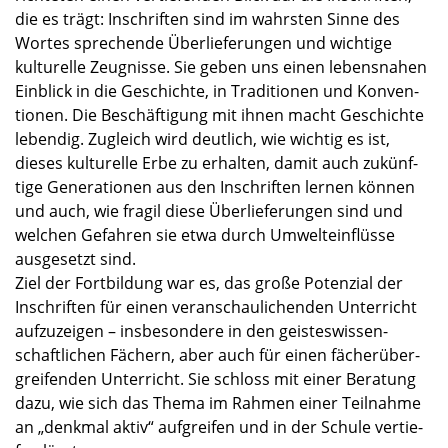
die es trägt: Inschrif­ten sind im wahrs­ten Sinne des
Wortes sprechende Überlie­fe­run­gen und wichtige
kultu­relle Zeugnisse. Sie geben uns einen lebens­na­hen
Einblick in die Geschichte, in Tradi­tio­nen und Konven­
tio­nen. Die Beschäf­ti­gung mit ihnen macht Geschichte
leben­dig. Zugleich wird deutlich, wie wichtig es ist,
dieses kultu­relle Erbe zu erhal­ten, damit auch zukünf­
tige Genera­tio­nen aus den Inschrif­ten lernen können
und auch, wie fragil diese Überlie­fe­run­gen sind und
welchen Gefah­ren sie etwa durch Umwelt­ein­flüsse
ausge­setzt sind.
Ziel der Fortbil­dung war es, das große Poten­zial der
Inschrif­ten für einen veran­schau­li­chen­den Unter­richt
aufzu­zei­gen – insbe­son­dere in den geistes­wis­sen­
schaft­li­chen Fächern, aber auch für einen fächer­über­
grei­fen­den Unter­richt. Sie schloss mit einer Beratung
dazu, wie sich das Thema im Rahmen einer Teilnahme
an „denkmal aktiv“ aufgrei­fen und in der Schule vertie­