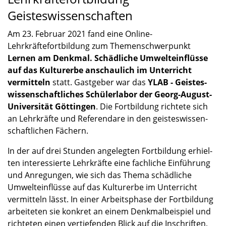
Geisteswissenschaften
Am 23. Februar 2021 fand eine Online-
Lehrkräftefortbildung zum Themen­schwer­punkt
Lernen am Denkmal. Schäd­li­che Umwelt­ein­flüsse
auf das Kultur­erbe anschau­lich im Unter­richt
vermit­teln
statt. Gastge­ber war das
YLAB - Geistes­
wis­sen­schaft­li­ches Schüler­la­bor der Georg-August-
Universität Göttin­gen
. Die Fortbil­dung richtete sich
an Lehrkräfte und Referen­dare in den geistes­wis­sen­
schaft­li­chen Fächern.
In der auf drei Stunden angeleg­ten Fortbil­dung erhiel­
ten inter­es­sierte Lehrkräfte eine fachli­che Einfüh­rung
und Anregun­gen, wie sich das Thema schäd­li­che
Umwelt­ein­flüsse auf das Kultur­erbe im Unter­richt
vermit­teln lässt. In einer Arbeits­phase der Fortbil­dung
arbei­te­ten sie konkret an einem Denkmal­bei­spiel und
richte­ten einen vertie­fen­den Blick auf die Inschrif­ten,