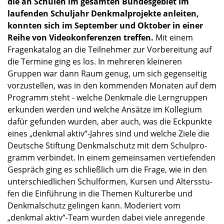
die an Schulen im gesam­ten Bundes­ge­biet im
laufen­den Schul­jahr Denkmal­pro­jekte anlei­ten,
konnten sich im Septem­ber und Oktober in einer
Reihe von Video­kon­fe­ren­zen treffen.
Mit einem
Fragen­ka­ta­log an die Teilneh­mer zur Vorbe­rei­tung auf
die Termine ging es los. In mehre­ren kleine­ren
Gruppen war dann Raum genug, um sich gegen­sei­tig
vorzu­stel­len, was in den kommen­den Monaten auf dem
Programm steht - welche Denkmale die Lerngrup­pen
erkun­den werden und welche Ansätze im Kolle­gium
dafür gefun­den wurden, aber auch, was die Eckpunkte
eines „denkmal aktiv“-Jahres sind und welche Ziele die
Deutsche Stiftung Denkmal­schutz mit dem Schul­pro­
gramm verbin­det. In einem gemein­sa­men vertie­fen­den
Gespräch ging es schließ­lich um die Frage, wie in den
unter­schied­li­chen Schul­for­men, Kursen und Alters­stu­
fen die Einfüh­rung in die Themen Kultur­erbe und
Denkmal­schutz gelin­gen kann. Moderiert vom
„denkmal aktiv“-Team wurden dabei viele anregende