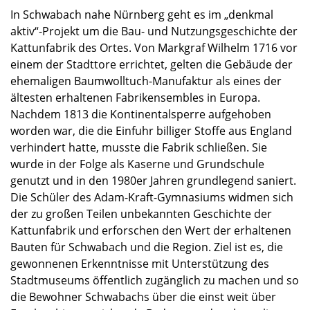
In Schwa­bach nahe Nürnberg geht es im „denkmal
aktiv“-Projekt um die Bau- und Nutzungs­ge­schichte der
Kattun­fa­brik des Ortes. Von Markgraf Wilhelm 1716 vor
einem der Stadt­tore errich­tet, gelten die Gebäude der
ehema­li­gen Baumwolltuch-Manufaktur als eines der
ältes­ten erhal­te­nen Fabrik­ensem­bles in Europa.
Nachdem 1813 die Konti­nen­tal­sperre aufge­ho­ben
worden war, die die Einfuhr billi­ger Stoffe aus England
verhin­dert hatte, musste die Fabrik schlie­ßen. Sie
wurde in der Folge als Kaserne und Grund­schule
genutzt und in den 1980er Jahren grund­le­gend saniert.
Die Schüler des Adam-Kraft-Gymnasiums widmen sich
der zu großen Teilen unbekann­ten Geschichte der
Kattun­fa­brik und erfor­schen den Wert der erhal­te­nen
Bauten für Schwa­bach und die Region. Ziel ist es, die
gewon­ne­nen Erkennt­nisse mit Unter­stüt­zung des
Stadt­mu­se­ums öffent­lich zugäng­lich zu machen und so
die Bewoh­ner Schwa­bachs über die einst weit über