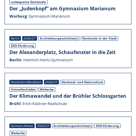
unbequeme Denkmale
Der „Juden­kopf“ am Gymna­sium Maria­num
Warburg
:
Gymna­sium Maria­num
Berlin
2026/27
Architekturgeschichte(n)
Denkmale in der Stadt
DSD-Förderung
Der Alexan­der­platz, Schau­fens­ter in die Zeit
Berlin
:
Heinrich-Hertz-Gymnasium
Nordrhein-Westfalen
2026/27
Denkmal- und Natur­schutz
Umwelt­schä­den
Welterbe
Der Klima­wan­del und der Brühler Schloss­gar­ten
Brühl
:
Erich-Kästner-Realschule
Sachsen-Anhalt
2026/27
Architekturgeschichte(n)
DSD-Förderung
Welterbe