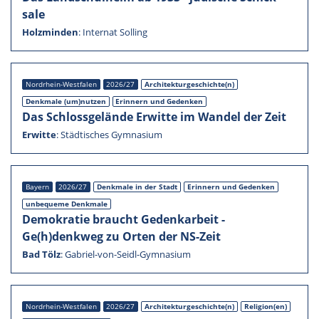
sale
Holzmin­den
:
Inter­nat Solling
Nordrhein-Westfalen
2026/27
Architekturgeschichte(n)
Denkmale (um)nutzen
Erinnern und Geden­ken
Das Schloss­ge­lände Erwitte im Wandel der Zeit
Erwitte
:
Städti­sches Gymna­sium
Bayern
2026/27
Denkmale in der Stadt
Erinnern und Geden­ken
unbequeme Denkmale
Demokra­tie braucht Gedenk­ar­beit -
Ge(h)denkweg zu Orten der NS-Zeit
Bad Tölz
:
Gabriel-von-Seidl-Gymnasium
Nordrhein-Westfalen
2026/27
Architekturgeschichte(n)
Religion(en)