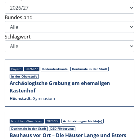
Bundes­land
Schlag­wort
Bayern
2026/27
Boden­denk­male
Denkmale in der Stadt
in der Oberstufe
Archäo­lo­gi­sche Grabung am ehema­li­gen
Kasten­hof
Höchstadt
:
Gymna­sium
Nordrhein-Westfalen
2026/27
Architekturgeschichte(n)
Denkmale in der Stadt
DSD-Förderung
Bauhaus vor Ort – Die Häuser Lange und Esters