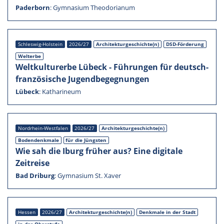
Pader­born
:
Gymna­sium Theodo­ria­num
Schleswig-Holstein
2026/27
Architekturgeschichte(n)
DSD-Förderung
Welterbe
Weltkul­tur­erbe Lübeck - Führun­gen für deutsch-
französische Jugend­be­geg­nun­gen
Lübeck
:
Katha­ri­neum
Nordrhein-Westfalen
2026/27
Architekturgeschichte(n)
Boden­denk­male
für die Jüngs­ten
Wie sah die Iburg früher aus? Eine digitale
Zeitreise
Bad Driburg
:
Gymna­sium St. Xaver
Hessen
2026/27
Architekturgeschichte(n)
Denkmale in der Stadt