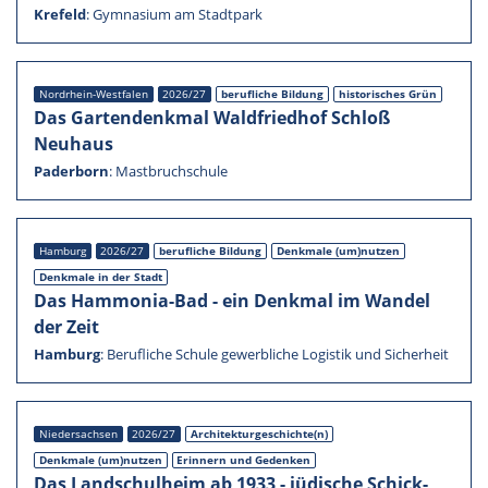
Krefeld
:
Gymna­sium am Stadt­park
Nordrhein-Westfalen
2026/27
beruf­li­che Bildung
histo­ri­sches Grün
Das Garten­denk­mal Waldfried­hof Schloß
Neuhaus
Pader­born
:
Mastbruch­schule
Hamburg
2026/27
beruf­li­che Bildung
Denkmale (um)nutzen
Denkmale in der Stadt
Das Hammonia-Bad - ein Denkmal im Wandel
der Zeit
Hamburg
:
Beruf­li­che Schule gewerb­li­che Logis­tik und Sicher­heit
Nieder­sach­sen
2026/27
Architekturgeschichte(n)
Denkmale (um)nutzen
Erinnern und Geden­ken
Das Landschul­heim ab 1933 - jüdische Schick­