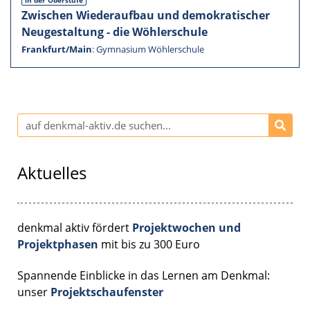
in der Oberstufe
Zwischen Wieder­auf­bau und demokra­ti­scher
Neuge­stal­tung - die Wöhler­schule
Frankfurt/Main
:
Gymna­sium Wöhler­schule
Aktuelles
denkmal aktiv fördert
Projektwochen und
Projektphasen
mit bis zu 300 Euro
Spannende Einblicke in das Lernen am Denkmal:
unser
Projektschaufenster