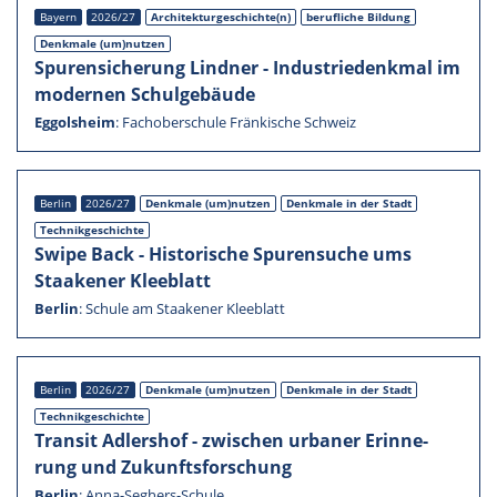
Bayern
2026/27
Architekturgeschichte(n)
beruf­li­che Bildung
Denkmale (um)nutzen
Spuren­si­che­rung Lindner - Indus­trie­denk­mal im
moder­nen Schul­ge­bäude
Eggols­heim
:
Fachober­schule Fränki­sche Schweiz
Berlin
2026/27
Denkmale (um)nutzen
Denkmale in der Stadt
Technik­ge­schichte
Swipe Back - Histo­ri­sche Spuren­su­che ums
Staake­ner Kleeblatt
Berlin
:
Schule am Staake­ner Kleeblatt
Berlin
2026/27
Denkmale (um)nutzen
Denkmale in der Stadt
Technik­ge­schichte
Transit Adlers­hof - zwischen urbaner Erinne­
rung und Zukunfts­for­schung
Berlin
:
Anna-Seghers-Schule