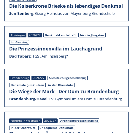
Die Kaiser­krone Brieske als leben­di­ges Denkmal
Senften­berg
:
Georg Heinsius von Mayenburg-Grundschule
Thürin­gen
2026/27
Denkmal-Landschaft
für die Jüngs­ten
im Ganztag
Die Prinzes­sin­nen­villa im Lauch­agrund
Bad Tabarz
:
TGS „Am Insel­s­berg“
Branden­burg
2026/27
Architekturgeschichte(n)
Denkmale (um)nutzen
in der Oberstufe
Die Wiege der Mark - Der Dom zu Branden­burg
Brandenburg/Havel
:
Ev. Gymna­sium am Dom zu Branden­burg
Nordrhein-Westfalen
2026/27
Architekturgeschichte(n)
in der Oberstufe
unbequeme Denkmale