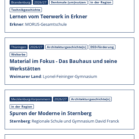
Branden­burg
2026/27
Denkmale (um)nutzen
in der Region
Technik­ge­schichte
Lernen vom Teerwerk in Erkner
Erkner
:
MORUS-Gesamtschule
Thürin­gen
2026/27
Architekturgeschichte(n)
DSD-Förderung
Welterbe
Material im Fokus - Das Bauhaus und seine
Werkstät­ten
Weima­rer Land
:
Lyonel-Feininger-Gymnasium
Mecklenburg-Vorpommern
2026/27
Architekturgeschichte(n)
in der Region
Spuren der Moderne in Stern­berg
Stern­berg
:
Regio­nale Schule und Gymna­sium David Franck