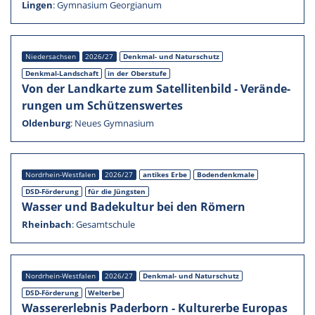
Lingen
:
Gymna­sium Georgi­a­num
Nieder­sach­sen
2026/27
Denkmal- und Natur­schutz
Denkmal-Landschaft
in der Oberstufe
Von der Landkarte zum Satel­li­ten­bild - Verän­de­
run­gen um Schüt­zens­wer­tes
Olden­burg
:
Neues Gymna­sium
Nordrhein-Westfalen
2026/27
antikes Erbe
Boden­denk­male
DSD-Förderung
für die Jüngs­ten
Wasser und Badekul­tur bei den Römern
Rhein­bach
:
Gesamt­schule
Nordrhein-Westfalen
2026/27
Denkmal- und Natur­schutz
DSD-Förderung
Welterbe
Wasser­er­leb­nis Pader­born - Kultur­erbe Europas