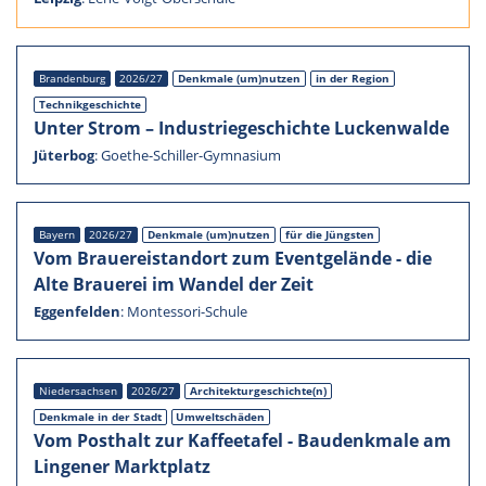
Branden­burg
2026/27
Denkmale (um)nutzen
in der Region
Technik­ge­schichte
Unter Strom – Indus­trie­ge­schichte Lucken­walde
Jüter­bog
:
Goethe-Schiller-Gymnasium
Bayern
2026/27
Denkmale (um)nutzen
für die Jüngs­ten
Vom Braue­rei­stand­ort zum Event­ge­lände - die
Alte Braue­rei im Wandel der Zeit
Eggen­fel­den
:
Montessori-Schule
Nieder­sach­sen
2026/27
Architekturgeschichte(n)
Denkmale in der Stadt
Umwelt­schä­den
Vom Posthalt zur Kaffee­ta­fel - Baudenk­male am
Linge­ner Markt­platz