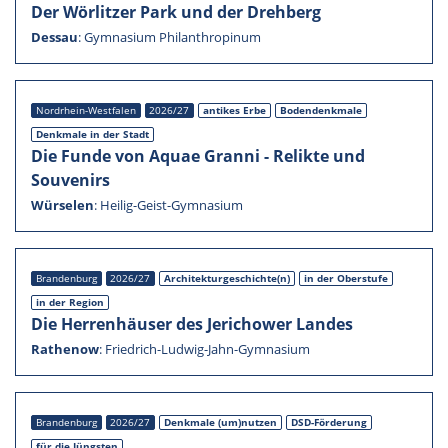
Der Wörlit­zer Park und der Drehberg
Dessau
:
Gymna­sium Philan­thro­pi­num
Nordrhein-Westfalen
2026/27
antikes Erbe
Boden­denk­male
Denkmale in der Stadt
Die Funde von Aquae Granni - Relikte und
Souve­nirs
Würse­len
:
Heilig-Geist-Gymnasium
Branden­burg
2026/27
Architekturgeschichte(n)
in der Oberstufe
in der Region
Die Herren­häu­ser des Jerichower Landes
Rathe­now
:
Friedrich-Ludwig-Jahn-Gymnasium
Branden­burg
2026/27
Denkmale (um)nutzen
DSD-Förderung
für die Jüngs­ten