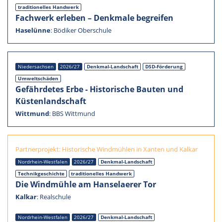
tradi­tio­nel­les Handwerk
Fachwerk erleben – Denkmale begrei­fen
Haselünne
:
Bödiker Oberschule
Nieder­sach­sen
2026/27
Denkmal-Landschaft
DSD-Förderung
Umwelt­schä­den
Gefähr­de­tes Erbe - Histo­ri­sche Bauten und
Küsten­land­schaft
Wittmund
:
BBS Wittmund
Partner­pro­jekt: Histo­ri­sche Windmüh­len in Xanten und Kalkar
Nordrhein-Westfalen
2026/27
Denkmal-Landschaft
Technik­ge­schichte
tradi­tio­nel­les Handwerk
Die Windmühle am Hanselae­rer Tor
Kalkar
:
Realschule
Nordrhein-Westfalen
2026/27
Denkmal-Landschaft