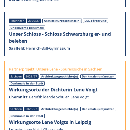
Thürin­gen
2026/27
Architekturgeschichte(n)
DSD-Förderung
unbequeme Denkmale
Unser Schloss - Schloss Schwarz­burg er- und
beleben
Saalfeld
:
Heinrich-Böll-Gymnasium
Partner­pro­jekt: Unsere Lene - Spuren­su­che in Sachsen
Sachsen
2026/27
Architekturgeschichte(n)
Denkmale (um)nutzen
Denkmale in der Stadt
Wirkungs­orte der Dichte­rin Lene Voigt
Chemnitz
:
Berufs­bil­dende Schulen Lene Voigt
Sachsen
2026/27
Architekturgeschichte(n)
Denkmale (um)nutzen
Denkmale in der Stadt
Wirkungs­orte Lene Voigts in Leipzig
Leipzig
:
Lene-Voigt-Oberschule