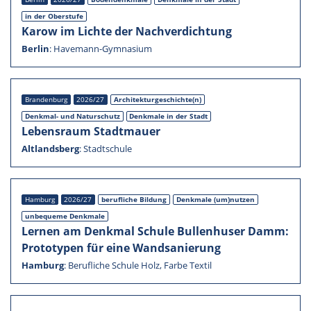
in der Oberstufe
Karow im Lichte der Nachver­dich­tung
Berlin
:
Havemann-Gymnasium
Branden­burg
2026/27
Architekturgeschichte(n)
Denkmal- und Natur­schutz
Denkmale in der Stadt
Lebens­raum Stadt­mauer
Altlands­berg
:
Stadt­schule
Hamburg
2026/27
beruf­li­che Bildung
Denkmale (um)nutzen
unbequeme Denkmale
Lernen am Denkmal Schule Bullen­hu­ser Damm:
Proto­ty­pen für eine Wandsa­nie­rung
Hamburg
:
Beruf­li­che Schule Holz, Farbe Textil