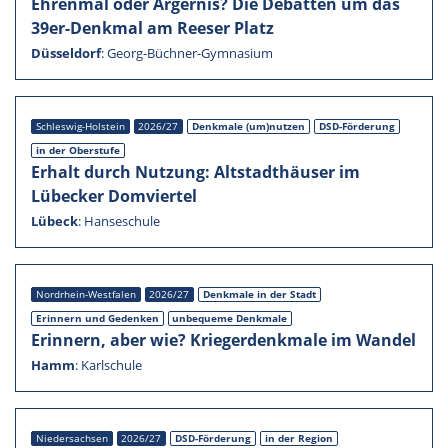
Ehren­mal oder Ärger­nis? Die Debat­ten um das
39er-Denkmal am Reeser Platz
Düssel­dorf
:
Georg-Büchner-Gymnasium
Schleswig-Holstein
2026/27
Denkmale (um)nutzen
DSD-Förderung
in der Oberstufe
Erhalt durch Nutzung: Altstadt­häu­ser im
Lübecker Domvier­tel
Lübeck
:
Hanse­schule
Nordrhein-Westfalen
2026/27
Denkmale in der Stadt
Erinnern und Geden­ken
unbequeme Denkmale
Erinnern, aber wie? Krieger­denk­male im Wandel
Hamm
:
Karlschule
Nieder­sach­sen
2026/27
DSD-Förderung
in der Region