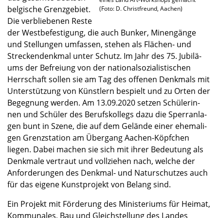
belgische Grenz­ge­biet.
(Foto: D. Christ­freund, Aachen)
Die verblie­be­nen Reste
der Westbe­fes­ti­gung, die auch Bunker, Minen­gänge
und Stellun­gen umfas­sen, stehen als Flächen- und
Strecken­denk­mal unter Schutz. Im Jahr des 75. Jubilä­
ums der Befrei­ung von der natio­nal­so­zia­lis­ti­schen
Herrschaft sollen sie am Tag des offenen Denkmals mit
Unter­stüt­zung von Künst­lern bespielt und zu Orten der
Begeg­nung werden. Am 13.09.2020 setzen Schüle­rin­
nen und Schüler des Berufs­kol­legs dazu die Sperr­an­la­
gen bunt in Szene, die auf dem Gelände einer ehema­li­
gen Grenz­sta­tion am Übergang Aachen-Köpfchen
liegen. Dabei machen sie sich mit ihrer Bedeu­tung als
Denkmale vertraut und vollzie­hen nach, welche der
Anfor­de­run­gen des Denkmal- und Natur­schut­zes auch
für das eigene Kunst­pro­jekt von Belang sind.
Ein Projekt mit Förde­rung des Minis­te­ri­ums für Heimat,
Kommu­na­les, Bau und Gleich­stel­lung des Landes