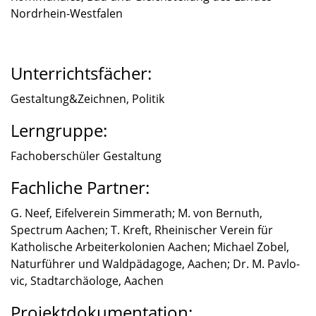
Nordrhein-Westfalen
Unterrichtsfächer:
Gestaltung&Zeichnen, Politik
Lerngruppe:
Fachober­schü­ler Gestal­tung
Fachliche Partner:
G. Neef, Eifel­ver­ein Simmer­ath; M. von Bernuth,
Spectrum Aachen; T. Kreft, Rheini­scher Verein für
Katho­li­sche Arbei­ter­ko­lo­nien Aachen; Michael Zobel,
Natur­füh­rer und Waldpäd­agoge, Aachen; Dr. M. Pavlo­
vic, Stadt­ar­chäo­loge, Aachen
Projektdokumentation: