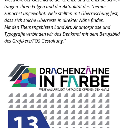
tun­gen, ihren Folgen und der Aktua­li­tät des Themas
zunächst ungewohnt. Viele stell­ten mit Überra­schung fest,
dass sich solche Überreste in direk­ter Nähe finden.
Mit den Themen­ge­bie­ten Land Art, Anamo­r­phose und
Typogra­fie verbin­den wir das Denkmal mit dem Berufs­bild
des Grafikers/FOS Gestal­tung.“