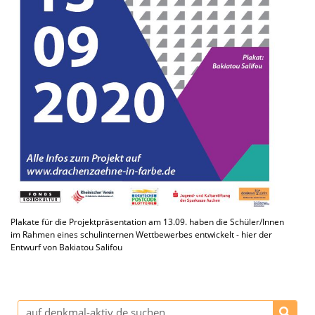
Plakate für die Projekt­prä­sen­ta­tion am 13.09. haben die Schüler/Innen
im Rahmen eines schul­in­ter­nen Wettbe­wer­bes entwi­ckelt - hier der
Entwurf von Bakia­tou Salifou