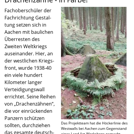
Fachober­schü­ler der
Fachrich­tung Gestal­
tung setzen sich in
Aachen mit bauli­chen
Überres­ten des
Zweiten Weltkriegs
ausein­an­der. Hier, an
der westli­chen Kriegs­
front, wurde 1938-40
ein viele hundert
Kilome­ter langer
Vertei­di­gungs­wall
errich­tet. Seine Reihen
von „Drachen­zäh­nen“,
die vor einrü­cken­den
Panzern schüt­zen
Das Projekt­team hat die Höcker­li­nie des
sollten, durch­zie­hen
Westwalls bei Aachen zum Gegen­stand
das gesamte deutsch-
eines Land Art-Workshops gemacht