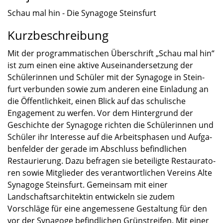
Schau mal hin - Die Synagoge Steins­furt
Kurzbeschreibung
Mit der program­ma­ti­schen Überschrift „Schau mal hin“
ist zum einen eine aktive Ausein­an­der­set­zung der
Schüle­rin­nen und Schüler mit der Synagoge in Stein­
furt verbun­den sowie zum anderen eine Einla­dung an
die Öffent­lich­keit, einen Blick auf das schuli­sche
Engage­ment zu werfen. Vor dem Hinter­grund der
Geschichte der Synagoge richten die Schüle­rin­nen und
Schüler ihr Inter­esse auf die Arbeits­pha­sen und Aufga­
ben­fel­der der gerade im Abschluss befind­li­chen
Restau­rie­rung. Dazu befra­gen sie betei­ligte Restau­ra­to­
ren sowie Mitglie­der des verant­wort­li­chen Vereins Alte
Synagoge Steins­furt. Gemein­sam mit einer
Landschafts­ar­chi­tek­tin entwi­ckeln sie zudem
Vorschläge für eine angemes­sene Gestal­tung für den
vor der Synagoge befind­li­chen Grünstrei­fen. Mit einer