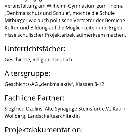
Veran­stal­tung am Wilhelmi-Gymnasium zum Thema
„Denkmal­schutz und Schule“, möchte die Schule
Mitbür­ger wie auch politi­sche Vertre­ter der Berei­che
Kultur und Bildung auf die Möglich­kei­ten und Ergeb­
nisse schuli­scher Projekt­ar­beit aufmerk­sam machen.
Unterrichtsfächer:
Geschichte, Religion, Deutsch
Altersgruppe:
Geschichts-AG „denkmal­ak­tiv“, Klassen 8-12
Fachliche Partner:
Siegfried Ozolins, Alte Synagoge Steins­furt e.V.; Katrin
Wollberg, Landschafts­ar­chi­tek­tin
Projektdokumentation: