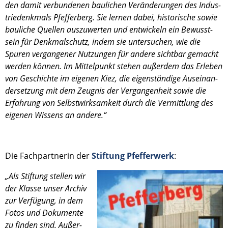
den damit verbun­de­nen bauli­chen Verän­de­run­gen des Indus­
trie­denk­mals Pfeffer­berg. Sie lernen dabei, histo­ri­sche sowie
bauli­che Quellen auszu­wer­ten und entwi­ckeln ein Bewusst­
sein für Denkmal­schutz, indem sie unter­su­chen, wie die
Spuren vergan­ge­ner Nutzun­gen für andere sicht­bar gemacht
werden können. Im Mittel­punkt stehen außer­dem das Erleben
von Geschichte im eigenen Kiez, die eigen­stän­dige Ausein­an­
der­set­zung mit dem Zeugnis der Vergan­gen­heit sowie die
Erfah­rung von Selbst­wirk­sam­keit durch die Vermitt­lung des
eigenen Wissens an andere.“
Die Fachpart­ne­rin der
Stiftung Pfeffer­werk
:
„Als Stiftung stellen wir
der Klasse unser Archiv
zur Verfü­gung, in dem
Fotos und Dokumente
zu finden sind. Außer­