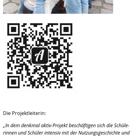
Die Projekt­lei­te­rin:
„In dem denkmal aktiv-Projekt beschäf­ti­gen sich die Schüle­
rin­nen und Schüler inten­siv mit der Nutzungs­ge­schichte und