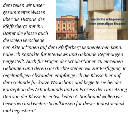
dem teilen wir unser
gesam­mel­tes Wissen
über die Histo­rie des
Pfeffer­bergs mit ihr.
Damit die Klasse auch
die vielen verschie­de­
nen Akteur*innen auf dem Pfeffer­berg kennen­ler­nen kann,
habe ich Kontakte für Inter­views und Gebäude-Begehungen
herge­stellt. Auch für Fragen der Schüler*innen zu einzel­nen
Gebäu­den und deren Geschichte stehen wir zur Verfü­gung. In
regel­mä­ßi­gen Abstän­den empfange ich die Klasse hier auf
dem Gelände für kurze Workshops und begleite sie bei der
Konzep­tion des Action­bounds und im Prozess der Umset­zung.
Den von der Klasse 6c entwi­ckel­ten Action­bound wollen wir
bewer­ben und weitere Schul­klas­sen für dieses Indus­trie­denk­
mal begeis­tern.“