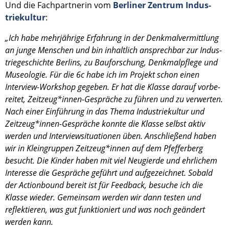
Und die Fachpart­ne­rin vom
Berli­ner Zentrum Indus­
trie­kul­tur
:
„Ich habe mehrjäh­rige Erfah­rung in der Denkmal­ver­mitt­lung
an junge Menschen und bin inhalt­lich ansprech­bar zur Indus­
trie­ge­schichte Berlins, zu Baufor­schung, Denkmal­pflege und
Museo­lo­gie. Für die 6c habe ich im Projekt schon einen
Interview-Workshop gegeben. Er hat die Klasse darauf vorbe­
rei­tet, Zeitzeug*innen-Gespräche zu führen und zu verwer­ten.
Nach einer Einfüh­rung in das Thema Indus­trie­kul­tur und
Zeitzeug*innen-Gespräche konnte die Klasse selbst aktiv
werden und Inter­view­si­tua­tio­nen üben. Anschlie­ßend haben
wir in Klein­grup­pen Zeitzeug*innen auf dem Pfeffer­berg
besucht. Die Kinder haben mit viel Neugierde und ehrli­chem
Inter­esse die Gesprä­che geführt und aufge­zeich­net.
Sobald
der Action­bound bereit ist für Feedback, besuche ich die
Klasse wieder. Gemein­sam werden wir dann testen und
reflek­tie­ren, was gut funktio­niert und was noch geändert
werden kann.