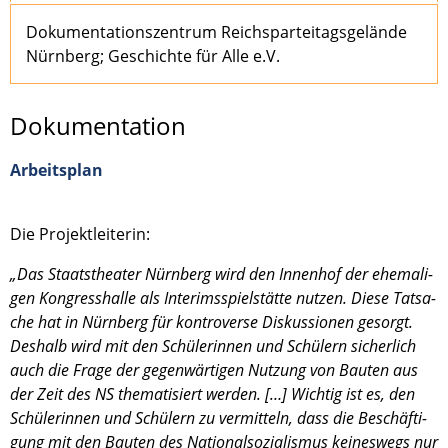
Dokumentationszentrum Reichsparteitagsgelände
Nürnberg; Geschichte für Alle e.V.
Dokumentation
Arbeitsplan
Die Projekt­lei­te­rin:
„Das Staats­thea­ter Nürnberg wird den Innen­hof der ehema­li­
gen Kongress­halle als Interims­spiel­stätte nutzen. Diese Tatsa­
che hat in Nürnberg für kontro­verse Diskus­sio­nen gesorgt.
Deshalb wird mit den Schüle­rin­nen und Schülern sicher­lich
auch die Frage der gegen­wär­ti­gen Nutzung von Bauten aus
der Zeit des NS thema­ti­siert werden. […] Wichtig ist es, den
Schüle­rin­nen und Schülern zu vermit­teln, dass die Beschäf­ti­
gung mit den Bauten des Natio­nal­so­zia­lis­mus keines­wegs nur