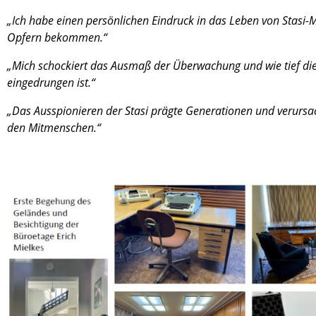
„Ich habe einen persön­li­chen Eindruck in das Leben von Stasi
Opfern bekom­men.“
„Mich schockiert das Ausmaß der Überwa­chung und wie tief die 
einge­drun­gen ist.“
„Das Ausspio­nie­ren der Stasi prägte Genera­tio­nen und verur­sa
den Mitmen­schen.“