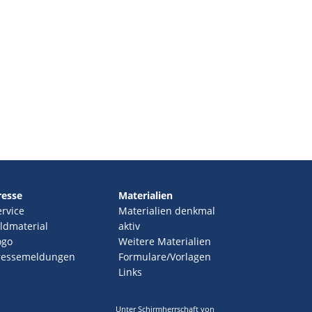
resse
Materialien
ervice
Materialien denkmal
ildmaterial
aktiv
ogo
Weitere Materialien
ressemeldungen
Formulare/Vorlagen
Links
Unter Schirmherrschaft von