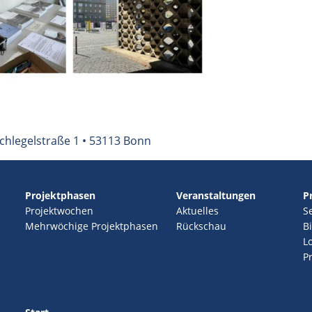
chlegelstraße 1 • 53113 Bonn
Projektphasen
Veranstaltungen
P
Projektwochen
Aktuelles
S
Mehrwöchige Projektphasen
Rückschau
B
L
P