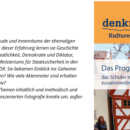
äude und Innen­räume der ehema­li­gen
 dieser Erfah­rung lernen sie Geschichte
t­lich­keit, Demokra­tie und Dikta­tur,
is­te­ri­ums für Staats­si­cher­heit in den
DDR. Sie bekamen Einblick ins Geheime:
en? Wie viele Akten­me­ter sind erhal­ten
iv?
n Themen inhalt­lich und metho­disch und
insze­nier­ten Fotogra­fie kreativ um, außer­