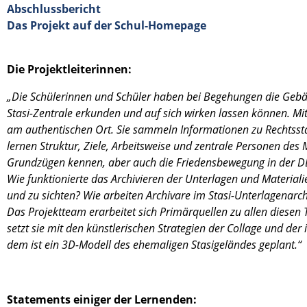
Abschlussbericht
Das Projekt auf der Schul-Homepage
Die Projekt­lei­te­rin­nen:
„Die Schüle­rin­nen und Schüler haben bei Begehun­gen die Geb
Stasi-Zentrale erkun­den und auf sich wirken lassen können. Mit
am authen­ti­schen Ort. Sie sammeln Infor­ma­tio­nen zu Rechts­staa
lernen Struk­tur, Ziele, Arbeits­weise und zentrale Perso­nen des Min
Grund­zü­gen kennen, aber auch die Friedens­be­we­gung in der 
Wie funktio­nierte das Archi­vie­ren der Unter­la­gen und Materia­li
und zu sichten? Wie arbei­ten Archi­vare im Stasi-Unterlagenarch
Das Projekt­team erarbei­tet sich Primär­quel­len zu allen diese
setzt sie mit den künst­le­ri­schen Strate­gien der Collage und der 
dem ist ein 3D-Modell des ehema­li­gen Stasige­län­des geplant.“
State­ments einiger der Lernen­den: