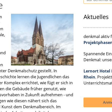
e
Aktuelles
em
r
en
le,
denkmal aktiv 
m
Projektphase
und
Spannende Einb
Denkmal: uns
en
ter Denkmalschutz gestellt. In
Lernort Hotel
chichte lernen die Jugendlichen das
Rhein
. Projek
omplex errichtet, wie fügt er sich in
Unterrichtsma
den die Gebäude früher genutzt, wie
ngsvorhaben in Zukunft aufnehmen - und
agen wie diesen nähert sich das
Anme
und Kunst dem Denkmalbereich. Im