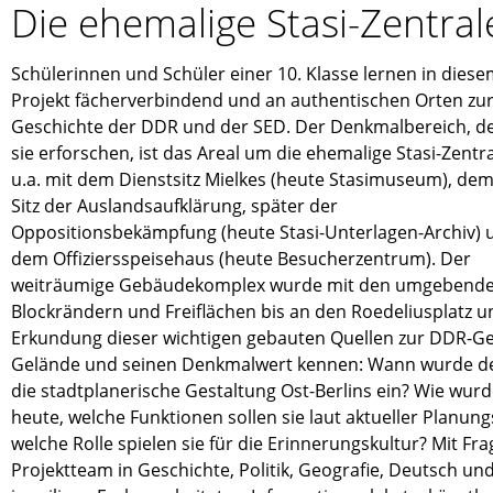
Die ehemalige Stasi-Zentral
Schülerinnen und Schüler einer 10. Klasse lernen in dies
Projekt fächerverbindend und an authentischen Orten zu
Geschichte der DDR und der SED. Der Denkmalbereich, d
sie erforschen, ist das Areal um die ehemalige Stasi-Zentra
u.a. mit dem Dienstsitz Mielkes (heute Stasimuseum), de
Sitz der Auslandsaufklärung, später der
Oppositionsbekämpfung (heute Stasi-Unterlagen-Archiv) 
dem Offiziersspeisehaus (heute Besucherzentrum). Der
weiträumige Gebäudekomplex wurde mit den umgebend
Blockrändern und Freiflächen bis an den Roedeliusplatz un
Erkundung dieser wichtigen gebauten Quellen zur DDR-Ges
Gelände und seinen Denkmalwert kennen: Wann wurde der K
die stadtplanerische Gestaltung Ost-Berlins ein? Wie wur
heute, welche Funktionen sollen sie laut aktueller Planu
welche Rolle spielen sie für die Erinnerungskultur? Mit Fr
Projektteam in Geschichte, Politik, Geografie, Deutsch 