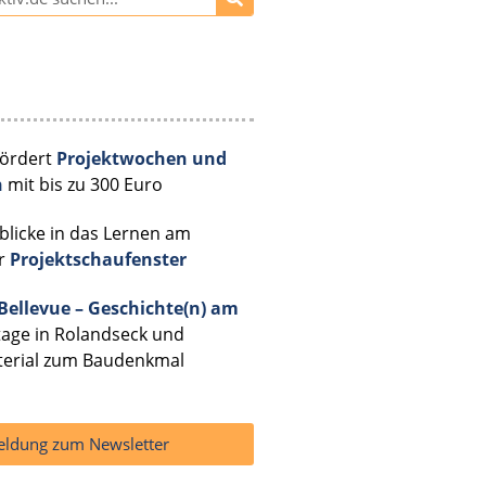
fördert
Projektwochen und
n
mit bis zu 300 Euro
licke in das Lernen am
er
Projektschaufenster
 Bellevue – Geschichte(n) am
ttage in Rolandseck und
terial zum Baudenkmal
ldung zum Newsletter