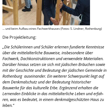
... und beim Aufbau eines Fachwerkhauses (Fotos: S. Lindner, Rothenburg)
Die Projekt­lei­tung:
„Die Schüle­rin­nen und Schüler erler­nen fundierte Kennt­nisse
über die mittel­al­ter­li­che Bauweise, insbe­son­dere über
Fachwerk, Dachkon­struk­tio­nen und verwen­dete Materia­lien.
Darüber hinaus setzen sie sich mit jüdischen Bräuchen sowie
mit der Geschichte und Bedeu­tung der jüdischen Gemeinde in
Rothen­burg ausein­an­der. Ein weite­rer Schwer­punkt liegt auf
dem Denkmal­schutz und der Bedeu­tung histo­ri­scher
Bauwerke für das kultu­relle Erbe. Ergän­zend erhal­ten die
Lernen­den Einbli­cke in das mittel­al­ter­li­che Leben und erfah­
ren, was es bedeu­tet, in einem denkmal­ge­schütz­ten Haus zu
leben.“