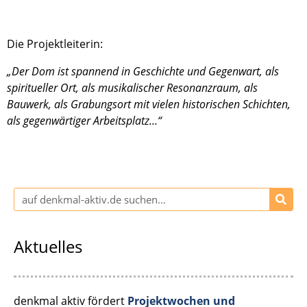
Die Projekt­lei­te­rin:
„Der Dom ist spannend in Geschichte und Gegen­wart, als
spiri­tu­el­ler Ort, als musika­li­scher Resonanz­raum, als
Bauwerk, als Grabungs­ort mit vielen histo­ri­schen Schich­ten,
als gegen­wär­ti­ger Arbeits­platz…“
Aktuelles
denkmal aktiv fördert
Projektwochen und