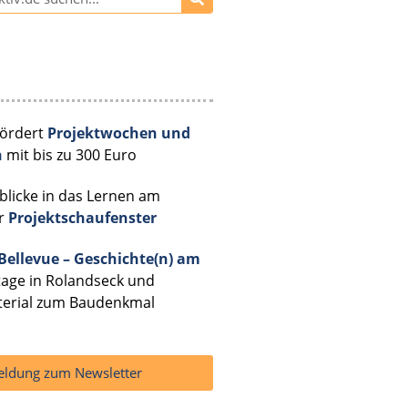
fördert
Projektwochen und
n
mit bis zu 300 Euro
licke in das Lernen am
er
Projektschaufenster
 Bellevue – Geschichte(n) am
ttage in Rolandseck und
terial zum Baudenkmal
ldung zum Newsletter