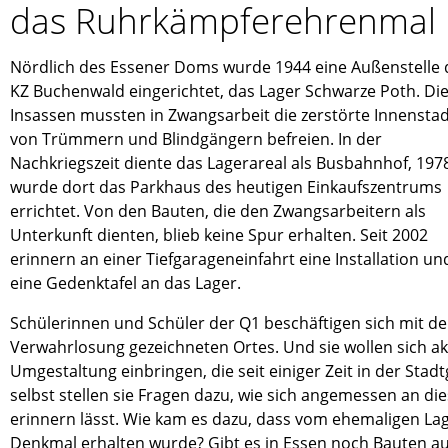
das Ruhrkämpferehrenmal
Nördlich des Essener Doms wurde 1944 eine Außenstelle 
KZ Buchenwald eingerichtet, das Lager Schwarze Poth. Di
Insassen mussten in Zwangsarbeit die zerstörte Innensta
von Trümmern und Blindgängern befreien. In der
Nachkriegszeit diente das Lagerareal als Busbahnhof, 197
wurde dort das Parkhaus des heutigen Einkaufszentrums
errichtet. Von den Bauten, die den Zwangsarbeitern als
Unterkunft dienten, blieb keine Spur erhalten. Seit 2002
erinnern an einer Tiefgarageneinfahrt eine Installation un
eine Gedenktafel an das Lager.
Schülerinnen und Schüler der Q1 beschäftigen sich mit de
Verwahrlosung gezeichneten Ortes. Und sie wollen sich akt
Umgestaltung einbringen, die seit einiger Zeit in der Stadt
selbst stellen sie Fragen dazu, wie sich angemessen an di
erinnern lässt. Wie kam es dazu, dass vom ehemaligen Lag
Denkmal erhalten wurde? Gibt es in Essen noch Bauten au