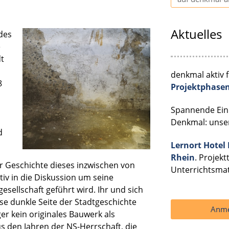
Aktuelles
des
e
dt
denkmal aktiv 
8
Projektphase
Spannende Einb
Denkmal: uns
d
Lernort Hotel
Rhein
. Projek
r Geschichte dieses inzwischen von
Unterrichtsma
iv in die Diskussion um seine
gesellschaft geführt wird. Ihr und sich
ese dunkle Seite der Stadtgeschichte
Anme
er kein originales Bauwerk als
s den Jahren der NS-Herrschaft, die