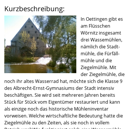
Kurzbeschreibung:
In Oettin­gen gibt es
am Flüss­chen
Wörnitz insge­samt
drei Wasse­müh­len,
nämlich die Stadt­
mühle, die Fürfäll­
mühle und die
Ziegel­mühle. Mit
der Ziegel­mühle, die
noch ihr altes Wasser­rad hat, möchte sich die Klasse 9
des Albrecht-Ernst-Gymnasiums der Stadt inten­siv
beschäf­ti­gen. Sie wird seit mehre­ren Jahren bereits
Stück für Stück vom Eigen­tü­mer restau­riert und kann
als einzige noch das histo­ri­sche Mühlen­in­ven­tar
vorwei­sen. Welche wirtschaft­li­che Bedeu­tung hatte die
Ziegel­mühle zu den Zeiten, als sie noch in vollem