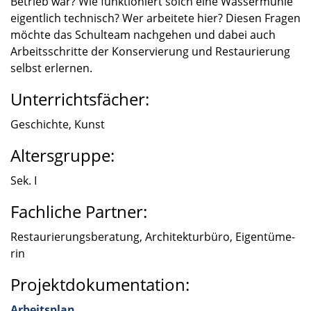
Betrieb war? Wie funktio­niert solch eine Wasser­mühle
eigent­lich technisch? Wer arbei­tete hier? Diesen Fragen
möchte das Schul­team nachge­hen und dabei auch
Arbeits­schritte der Konser­vie­rung und Restau­rie­rung
selbst erler­nen.
Unterrichtsfächer:
Geschichte, Kunst
Altersgruppe:
Sek. I
Fachliche Partner:
Restau­rie­rungs­be­ra­tung, Archi­tek­tur­büro, Eigen­tü­me­
rin
Projektdokumentation:
Arbeits­plan