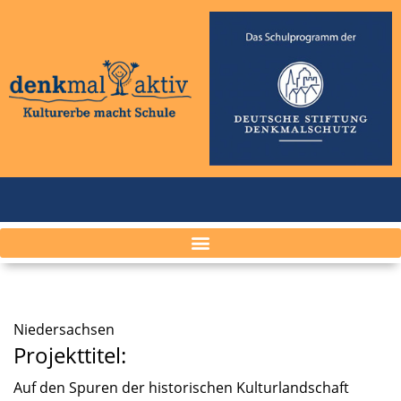
Nieder­sach­sen
Projekttitel:
Auf den Spuren der histo­ri­schen Kultur­land­schaft