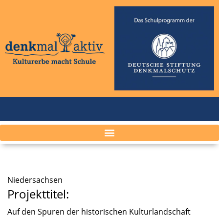
Nieder­sach­sen
Projekttitel:
Auf den Spuren der histo­ri­schen Kultur­land­schaft