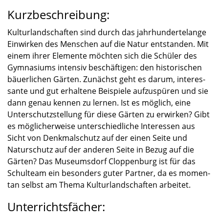
Kurzbeschreibung:
Kultur­land­schaf­ten sind durch das jahrhun­der­te­lange
Einwir­ken des Menschen auf die Natur entstan­den. Mit
einem ihrer Elemente möchten sich die Schüler des
Gymna­si­ums inten­siv beschäf­ti­gen: den histo­ri­schen
bäuer­li­chen Gärten. Zunächst geht es darum, inter­es­
sante und gut erhal­tene Beispiele aufzu­spü­ren und sie
dann genau kennen zu lernen. Ist es möglich, eine
Unter­schutz­stel­lung für diese Gärten zu erwir­ken? Gibt
es mögli­cher­weise unter­schied­li­che Inter­es­sen aus
Sicht von Denkmal­schutz auf der einen Seite und
Natur­schutz auf der anderen Seite in Bezug auf die
Gärten? Das Museums­dorf Cloppen­burg ist für das
Schul­team ein beson­ders guter Partner, da es momen­
tan selbst am Thema Kultur­land­schaf­ten arbei­tet.
Unterrichtsfächer: