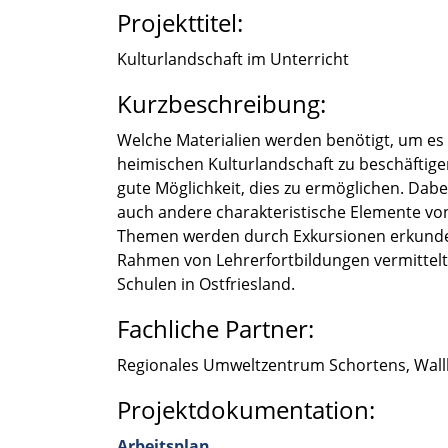
Projekttitel:
Kultur­land­schaft im Unter­richt
Kurzbeschreibung:
Welche Materia­lien werden benötigt, um es
heimi­schen Kultur­land­schaft zu beschäf­ti­gen
gute Möglich­keit, dies zu ermög­li­chen. Dab
auch andere charak­te­ris­ti­sche Elemente von
Themen werden durch Exkur­sio­nen erkun­det
Rahmen von Lehrer­fort­bil­dun­gen vermit­telt
Schulen in Ostfries­land.
Fachliche Partner:
Regio­na­les Umwelt­zen­trum Schor­tens, W
Projektdokumentation:
Arbeits­plan