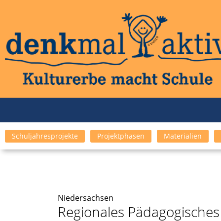
Schuljahresprojekte
Projektphasen
Materialien
Nieder­sach­sen
Regionales Pädagogisches