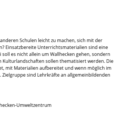
 anderen Schulen leicht zu machen, sich mit der
? Einsatz­be­reite Unter­richts­ma­te­ria­lien sind eine
ei soll es nicht allein um Wallhe­cken gehen, sondern
 Kultur­land­schaf­ten sollen thema­ti­siert werden. Die
, mit Materia­lien aufbe­rei­tet und wenn möglich im
. Zielgruppe sind Lehrkräfte an allge­mein­bil­den­den
allhecken-Umweltzentrum