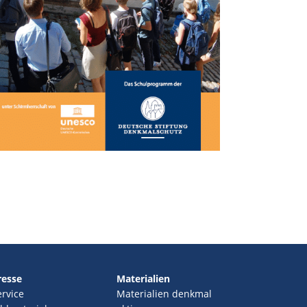
resse
Materialien
ervice
Materialien denkmal