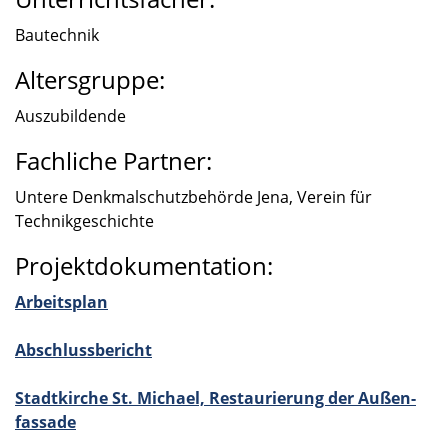
Bautech­nik
Altersgruppe:
Auszu­bil­dende
Fachliche Partner:
Untere Denkmal­schutz­be­hörde Jena, Verein für
Technik­ge­schichte
Projektdokumentation:
Arbeits­plan
Abschluss­be­richt
Stadt­kir­che St. Michael, Restau­rie­rung der Außen­
fas­sade