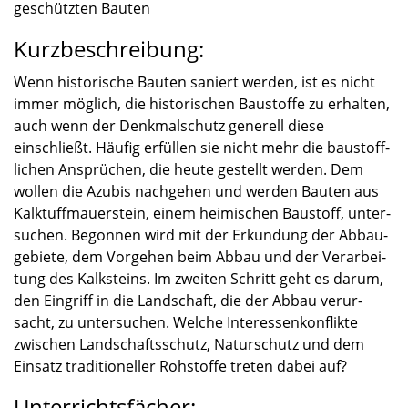
ge­schütz­ten Bauten
Kurzbeschreibung:
Wenn histo­ri­sche Bauten saniert werden, ist es nicht
immer möglich, die histo­ri­schen Baustoffe zu erhal­ten,
auch wenn der Denkmal­schutz generell diese
einschließt. Häufig erfül­len sie nicht mehr die baustoff­
li­chen Ansprü­chen, die heute gestellt werden. Dem
wollen die Azubis nachge­hen und werden Bauten aus
Kalktuff­mau­er­stein, einem heimi­schen Baustoff, unter­
su­chen. Begon­nen wird mit der Erkun­dung der Abbau­
ge­biete, dem Vorge­hen beim Abbau und der Verar­bei­
tung des Kalksteins. Im zweiten Schritt geht es darum,
den Eingriff in die Landschaft, die der Abbau verur­
sacht, zu unter­su­chen. Welche Inter­es­sen­kon­flikte
zwischen Landschafts­schutz, Natur­schutz und dem
Einsatz tradi­tio­nel­ler Rohstoffe treten dabei auf?
Unterrichtsfächer: