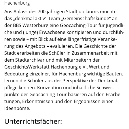
Hachenburg
Aus Anlass des 700-jährigen Stadt­ju­bi­lä­ums möchte
das „denkmal aktiv“-Team „Gemein­schafts­kunde“ an
der BBS Wester­burg eine Geocaching-Tour für Jugend­li­
che und (junge) Erwach­sene konzi­pie­ren und durch­füh­
ren sowie – mit Blick auf eine länger­fris­tige Veran­ke­
rung des Angebots – evalu­ie­ren. Die Geschichte der
Stadt erarbei­ten die Schüler in Zusam­men­ar­beit mit
dem Stadt­ar­chi­var und mit Mitar­bei­tern der
Geschichts­Werk­statt Hachen­burg e.V.. Wert und
Bedeu­tung einzel­ner, für Hachen­burg wichtige Bauten,
lernen die Schüler aus der Perspek­tive der Denkmal­
pflege kennen. Konzep­tion und inhalt­li­che Schwer­
punkte der Geocaching-Tour basie­ren auf den Erarbei­
tun­gen, Erkennt­nis­sen und den Ergeb­nis­sen einer
Ideen­börse.
Unterrichtsfächer: