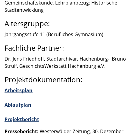
Gemein­schafts­kunde, Lehrplan­be­zug: Histo­ri­sche
Stadt­ent­wick­lung
Altersgruppe:
Jahrgangs­stufe 11 (Beruf­li­ches Gymna­sium)
Fachliche Partner:
Dr. Jens Fried­hoff, Stadt­ar­chi­var, Hachenburg-; Bruno
Struif, Geschichts­Werk­statt Hachen­burg e.V.
Projektdokumentation:
Arbeits­plan
Ablauf­plan
Projekt­be­richt
Presse­be­richt:
Wester­wäl­der Zeitung, 30. Dezem­ber