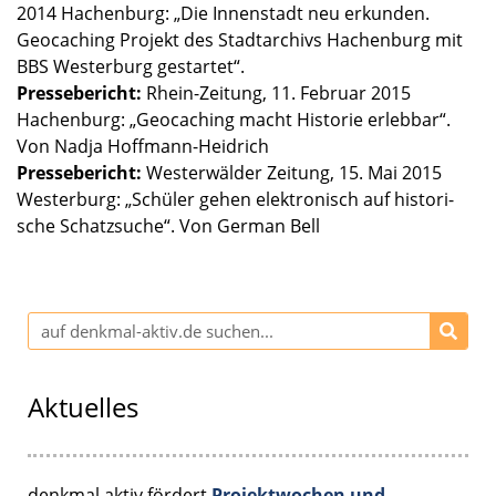
2014 Hachen­burg: „Die Innen­stadt neu erkun­den.
Geocaching Projekt des Stadt­ar­chivs Hachen­burg mit
BBS Wester­burg gestar­tet“.
Presse­be­richt:
Rhein-Zeitung, 11. Februar 2015
Hachen­burg: „Geocaching macht Histo­rie erleb­bar“.
Von Nadja Hoffmann-Heidrich
Presse­be­richt:
Wester­wäl­der Zeitung, 15. Mai 2015
Wester­burg: „Schüler gehen elektro­nisch auf histo­ri­
sche Schatz­su­che“. Von German Bell
Aktuelles
denkmal aktiv fördert
Projektwochen und