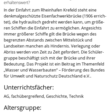
erhaltenswert?
In der Einfahrt zum Rhein­ha­fen Krefeld steht eine
denkmal­ge­schützte Eisen­fach­werk­brü­cke (1906 errich­
tet), die hydrau­lisch gedreht werden kann, um größe­
ren Schif­fen die Einfahrt zu ermög­li­chen. Angesichts
immer größe­rer Schiffe gilt die Brücke wegen des
begrenz­ten Abstands zwischen Mittel­stück und
Landsei­ten manchen als Hinder­nis. Verle­gung oder
Abriss werden von Zeit zu Zeit gefor­dert. Die Schüler­
gruppe beschäf­tigt sich mit der Brücke und ihrer
Bedeu­tung. Das Projekt ist ein Beitrag im Themen­feld
„Wasser und Wasser­bau­ten“ – Förde­rung des Bundes
für Umwelt und Natur­schutz Deutsch­land e.V..
Unterrichtsfächer:
AG, fachüber­grei­fend, Geschichte, Technik
Altersgruppe: