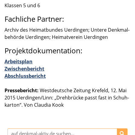
Klassen 5 und 6
Fachliche Partner:
Archiv des Heimat­bun­des Uerdin­gen; Untere Denkmal­
be­hörde Uerdin­gen; Heimat­ver­ein Uerdin­gen
Projektdokumentation:
Arbeits­plan
Zwischen­be­richt
Abschluss­be­richt
Presse­be­richt:
Westdeut­sche Zeitung Krefeld, 12. Mai
2015 Uerdingen/Linn: „Drehbrü­cke passt fast in Schuh­
kar­ton“. Von Claudia Kook