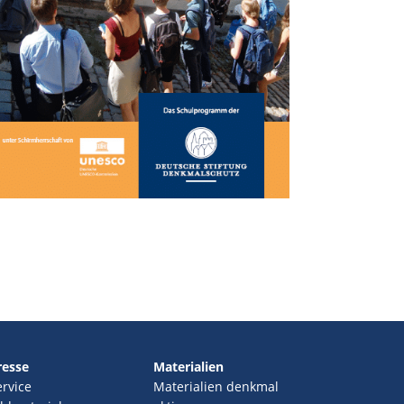
resse
Materialien
ervice
Materialien denkmal