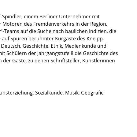
Spindler, einem Berli­ner Unter­neh­mer mit
r Motoren des Fremden­ver­kehrs in der Region,
“-Teams auf die Suche nach bauli­chen Indizien, die
ie auf Spuren berühm­ter Kurgäste des Kneipp-
r Deutsch, Geschichte, Ethik, Medien­kunde und
 mit Schülern der Jahrgang­stufe 8 die Geschichte des
der Gäste, zu denen Schrift­stel­ler, Künst­le­rin­nen
st­er­zie­hung, Sozial­kunde, Musik, Geogra­fie