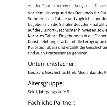
Auf den Spuren berühmter Kurgäste in Tabarz
Vor dem Hinter­grund des Denkmals für Carl-
Sommer­sitz in Tabarz und zugleich einer de
begeben sich die Schüler des „denkmal aktiv
auf die „Kurort-Geschichte“ hinwei­sen sow
Kurortes Tabarz. Einge­bun­den in die Fäche
Kunst­er­zie­hung erarbei­tet die Lerngruppe
Kuror­tes Tabarz und erzählt die Geschich­ten 
und auch Prinzes­sin­nen gehören.
Unterrichtsfächer:
Deutsch, Geschichte, Ethik, Medien­kunde, Kun
Altersgruppe:
Sek. I, Jahrgangs­stufe 8
Fachliche Partner: