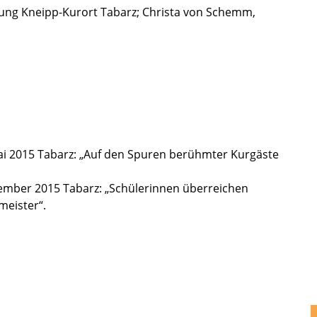
­tung Kneipp-Kurort Tabarz; Christa von Schemm,
Mai 2015 Tabarz: „Auf den Spuren berühm­ter Kurgäste
m­ber 2015 Tabarz: „Schüle­rin­nen überrei­chen
meis­ter“.