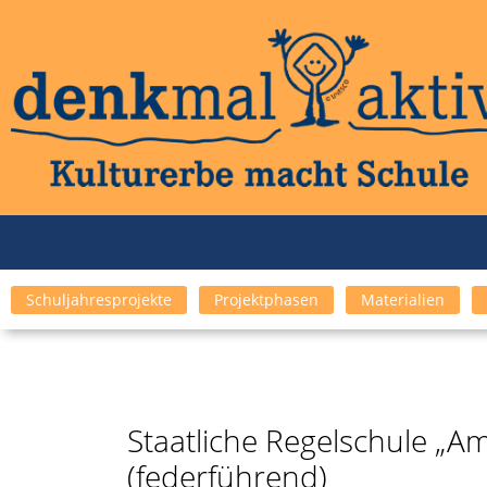
Schuljahresprojekte
Projektphasen
Materialien
Staatliche Regelschule „Am
(federführend)