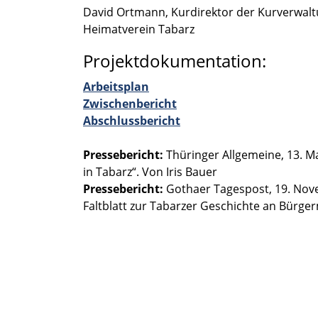
David Ortmann, Kurdi­rek­tor der Kurver­wal
Heimat­ver­ein Tabarz
Projektdokumentation:
Arbeits­plan
Zwischen­be­richt
Abschluss­be­richt
Presse­be­richt:
Thürin­ger Allge­meine, 13. 
in Tabarz“. Von Iris Bauer
Presse­be­richt:
Gothaer Tages­post, 19. Nove
Faltblatt zur Tabar­zer Geschichte an Bürger­