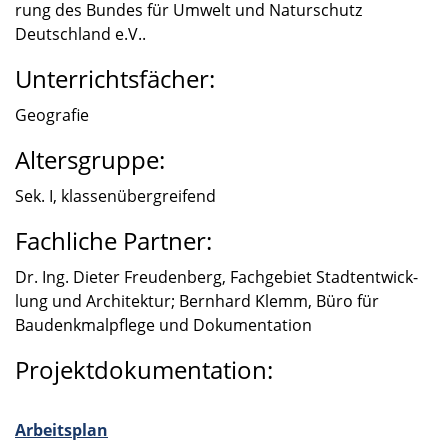
rung des Bundes für Umwelt und Natur­schutz
Deutsch­land e.V..
Unterrichtsfächer:
Geogra­fie
Altersgruppe:
Sek. I, klassen­über­grei­fend
Fachliche Partner:
Dr. Ing. Dieter Freuden­berg, Fachge­biet Stadt­ent­wick­
lung und Archi­tek­tur; Bernhard Klemm, Büro für
Baudenk­mal­pflege und Dokumen­ta­tion
Projektdokumentation:
Arbeits­plan