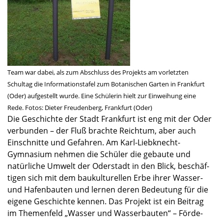
Team war dabei, als zum Abschluss des Projekts am vorletz­ten
Schul­tag die Infor­ma­ti­ons­ta­fel zum Botani­schen Garten in Frank­furt
(Oder) aufge­stellt wurde. Eine Schüle­rin hielt zur Einwei­hung eine
Rede. Fotos: Dieter Freuden­berg, Frank­furt (Oder)
Die Geschichte der Stadt Frank­furt ist eng mit der Oder
verbun­den – der Fluß brachte Reich­tum, aber auch
Einschnitte und Gefah­ren. Am Karl-Liebknecht-
Gymnasium nehmen die Schüler die gebaute und
natür­li­che Umwelt der Oderstadt in den Blick, beschäf­
ti­gen sich mit dem baukul­tu­rel­len Erbe ihrer Wasser-
und Hafen­bau­ten und lernen deren Bedeu­tung für die
eigene Geschichte kennen. Das Projekt ist ein Beitrag
im Themen­feld „Wasser und Wasser­bau­ten“ – Förde­