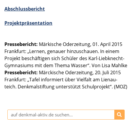
Abschluss­be­richt
Projekt­prä­sen­ta­tion
Presse­be­richt:
Märki­sche Oderzei­tung, 01. April 2015
Frank­furt: „Lernen, genauer hinzu­schauen. In einem
Projekt beschäf­ti­gen sich Schüler des Karl-Liebknecht-
Gymnasiums mit dem Thema Wasser“. Von Lisa Mahlke
Presse­be­richt:
Märcki­sche Oderzei­tung, 20. Juli 2015
Frank­furt: „Tafel infor­miert über Vielfalt am Lienau­
teich. Denkmal­stif­tung unter­stützt Schul­pro­jekt“. (MOZ)