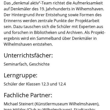
Das „denkmal aktiv“-Team richtet die Aufmerk­sam­keit
auf Denkmä­ler des 19. Jahrhun­derts in Wilhems­ha­ven.
Der Hinter­grund ihrer Entste­hung sowie Formen des
Erinnerns werden zentrale Punkte der Projekt­ar­beit
sein. Dazu tauschen sich die Schüler mit Exper­ten aus
und forschen in Biblio­the­ken und Archi­ven. Als Projekt­
er­geb­nis wird ein Sammel­band über Denkmä­ler in
Wilhelms­ha­ven entste­hen.
Unterrichtsfächer:
Seminar­fach, Geschichte
Lerngruppe:
Schüler der Klassen 12.3 und 12.4
Fachliche Partner:
Michael Steinert (Künst­ler­mu­seum Wilhelms­ha­ven),
Ingo Hölzler (Club zu Wilhelms­ha­ven), Stadt­ar­chiv