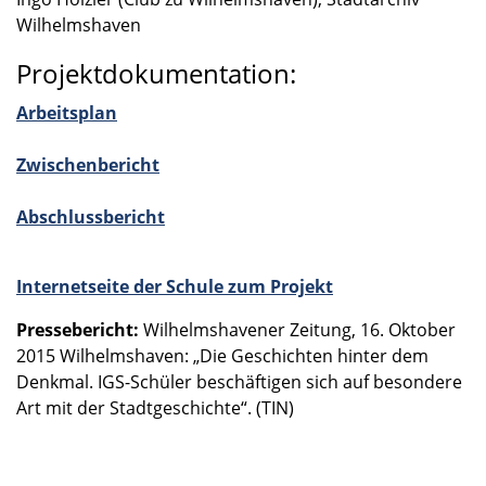
Wilhelms­ha­ven
Projektdokumentation:
Arbeits­plan
Zwischen­be­richt
Abschluss­be­richt
Inter­net­seite der Schule zum Projekt
Presse­be­richt:
Wilhelms­ha­ve­ner Zeitung, 16. Oktober
2015 Wilhelms­ha­ven: „Die Geschich­ten hinter dem
Denkmal. IGS-Schüler beschäf­ti­gen sich auf beson­dere
Art mit der Stadt­ge­schichte“. (TIN)