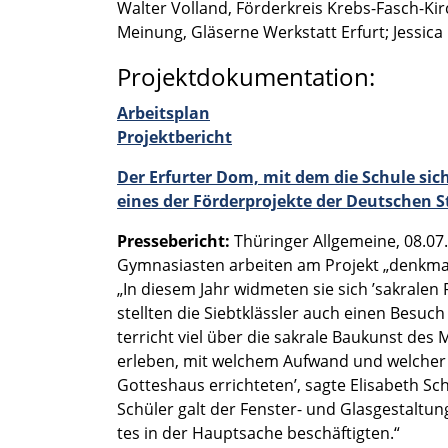
Walter Volland, Förder­kreis Krebs-Fasch-Kirc
Meinung, Gläserne Werkstatt Erfurt; Jessic
Projektdokumentation:
Arbeits­plan
Projekt­be­richt
Der Erfur­ter Dom, mit dem die Schule sich 
eines der Förder­pro­jekte der Deutschen 
Presse­be­richt:
Thürin­ger Allge­meine, 08.07.2
Gymnasiasten arbei­ten am Projekt „denkmal
„In diesem Jahr widme­ten sie sich ’sakra­l
stell­ten die Siebt­kläss­ler auch einen Be
ter­richt viel über die sakrale Baukunst des M
erleben, mit welchem Aufwand und welcher Kunst
Gottes­haus errich­te­ten’, sagte Elisa­beth 
Schüler galt der Fenster- und Glasge­stal­tun
tes in der Haupt­sa­che beschäf­tig­ten.“