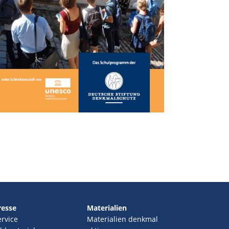
resse
Materialien
ervice
Materialien denkmal