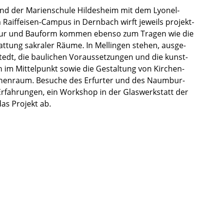
und der Marien­schule Hildes­heim mit dem Lyonel-
Raiffeisen-Campus in Dernbach wirft jeweils projekt­
­tek­tur und Bauform kommen ebenso zum Tragen wie die
t­tung sakra­ler Räume. In Mellin­gen stehen, ausge­
tedt, die bauli­chen Voraus­set­zun­gen und die kunst­
ern im Mittel­punkt sowie die Gestal­tung von Kirchen­
rchen­raum. Besuche des Erfur­ter und des Naumbur­
rfah­run­gen, ein Workshop in der Glaswerk­statt der
as Projekt ab.