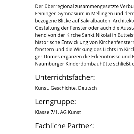
Der überre­gio­nal zusam­men­ge­setzte Verb
Feininger-Gymnasium in Mellin­gen und dem 
be­zo­gene Blicke auf Sakral­bau­ten. Archi
Gestal­tung der Fenster oder auch die Aussta
hend von der Kirche Sankt Nikolai in Buttel­s
his­to­ri­sche Entwick­lung von Kirchen­fens­t
fens­tern und die Wirkung des Lichts im Ki
ger Domes ergän­zen die Erkennt­nisse und E
Naumbur­ger Kinder­dom­bau­hütte schließt d
Unterrichtsfächer:
Kunst, Geschichte, Deutsch
Lerngruppe:
Klasse 7/1, AG Kunst
Fachliche Partner: