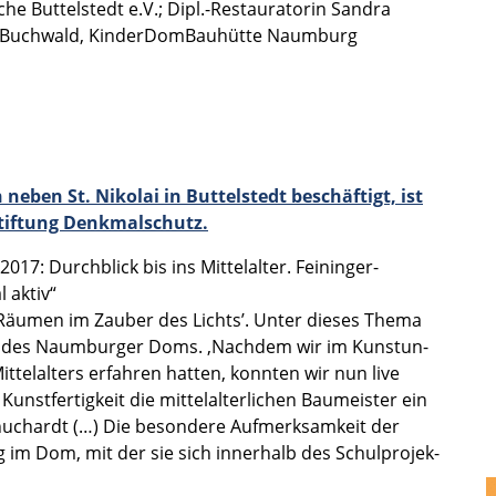
he Buttel­stedt e.V.; Dipl.-Restauratorin Sandra
a Buchwald, Kinder­Dom­Bau­hütte Naumburg
neben St. Nikolai in Buttel­stedt beschäf­tigt, ist
Stiftung Denkmal­schutz.
017: Durch­blick bis ins Mittel­al­ter. Feininger-
 aktiv“
en Räumen im Zauber des Lichts’. Unter dieses Thema
such des Naumbur­ger Doms. ‚Nachdem wir im Kunst­un­
ittel­al­ters erfah­ren hatten, konnten wir nun live
­fer­tig­keit die mittel­al­ter­li­chen Baumeis­ter ein
Schuchardt (…) Die beson­dere Aufmerk­sam­keit der
g im Dom, mit der sie sich inner­halb des Schul­pro­jek­