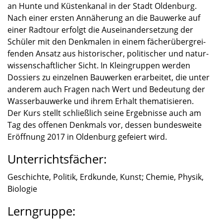
an Hunte und Küsten­ka­nal in der Stadt Olden­burg.
Nach einer ersten Annähe­rung an die Bauwerke auf
einer Radtour erfolgt die Ausein­an­der­set­zung der
Schüler mit den Denkma­len in einem fächer­über­grei­
fen­den Ansatz aus histo­ri­scher, politi­scher und natur­
wis­sen­schaft­li­cher Sicht. In Klein­grup­pen werden
Dossiers zu einzel­nen Bauwer­ken erarbei­tet, die unter
anderem auch Fragen nach Wert und Bedeu­tung der
Wasser­bau­werke und ihrem Erhalt thema­ti­sie­ren.
Der Kurs stellt schließ­lich seine Ergeb­nisse auch am
Tag des offenen Denkmals vor, dessen bundes­weite
Eröff­nung 2017 in Olden­burg gefei­ert wird.
Unterrichtsfächer:
Geschichte, Politik, Erdkunde, Kunst; Chemie, Physik,
Biolo­gie
Lerngruppe: