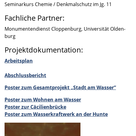
Seminar­kurs Chemie / Denkmal­schutz im Jg. 11
Fachliche Partner:
Monumen­ten­dienst Cloppen­burg, Univer­si­tät Olden­
burg
Projektdokumentation:
Arbeits­plan
Abschluss­be­richt
Poster zum Gesamt­pro­jekt „Stadt am Wasser“
Poster zum Wohnen am Wasser
Poster zur Cäcili­en­brü­cke
Poster zum Wasser­kraft­werk an der Hunte