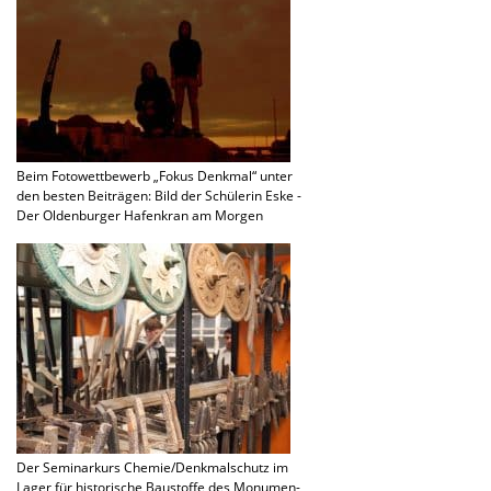
Beim Fotowett­be­werb „Fokus Denkmal“ unter
den besten Beiträ­gen: Bild der Schüle­rin Eske -
Der Olden­bur­ger Hafen­kran am Morgen
Der Seminar­kurs Chemie/Denkmalschutz im
Lager für histo­ri­sche Baustoffe des Monumen­