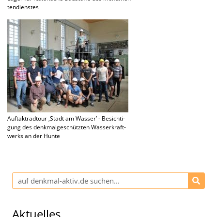
ten­diens­tes
Auftakt­rad­tour ‚Stadt am Wasser’ - Besich­ti­
gung des denkmal­ge­schütz­ten Wasser­kraft­
werks an der Hunte
Aktuelles