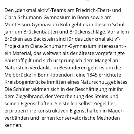
Den „denkmal aktiv“-Teams am Friedrich-Ebert- und
Clara-Schumann-Gymnasium in Bonn sowie am
Montessori-Gymnasium Köln geht es in diesem Schul­
jahr um Brücken­bau­ten und Brücken­schläge. Vor allem
Brücken aus Backstein sind für das „denkmal aktiv“-
Projekt am Clara-Schumann-Gymnasium inter­es­sant -
ein Material, das weltweit als der älteste vorge­fer­tigte
Baustoff gilt und sich ursprüng­lich dem Mangel an
Natur­stein verdankt. Im Beson­de­ren geht es um die
Melbbrü­cke in Bonn-Ippendorf, eine 1845 errich­tete
Kreis­bo­gen­brü­cke inmit­ten eines Natur­schutz­ge­bie­tes.
Die Schüler widmen sich in der Beschäf­ti­gung mit ihr
dem Ziegel­brand, der Verar­bei­tung des Steins und
seinen Eigen­schaf­ten. Sie stellen selbst Ziegel her,
erpro­ben ihre konstruk­ti­ven Eigen­schaf­ten in Mauer­
ver­bän­den und lernen konser­va­to­ri­sche Metho­den
kennen.