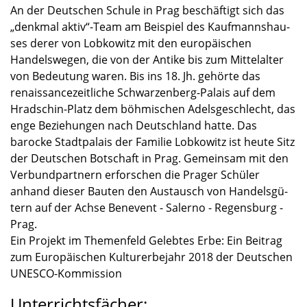
An der Deutschen Schule in Prag beschäf­tigt sich das
„denkmal aktiv“-Team am Beispiel des Kaufmanns­hau­
ses derer von Lobko­witz mit den europäi­schen
Handels­we­gen, die von der Antike bis zum Mittel­al­ter
von Bedeu­tung waren. Bis ins 18. Jh. gehörte das
renais­sance­zeit­li­che Schwarzenberg-Palais auf dem
Hradschin-Platz dem böhmi­schen Adels­ge­schlecht, das
enge Bezie­hun­gen nach Deutsch­land hatte. Das
barocke Stadt­pa­lais der Familie Lobko­witz ist heute Sitz
der Deutschen Botschaft in Prag. Gemein­sam mit den
Verbund­part­nern erfor­schen die Prager Schüler
anhand dieser Bauten den Austausch von Handels­gü­
tern auf der Achse Benevent - Salerno - Regens­burg -
Prag.
Ein Projekt im Themen­feld Geleb­tes Erbe: Ein Beitrag
zum Europäi­schen Kultur­er­be­jahr 2018 der Deutschen
UNESCO-Kommission
Unterrichtsfächer: