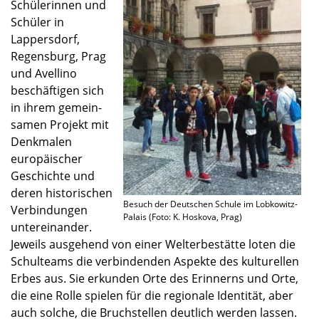
Schüle­rin­nen und
Schüler in
Lappers­dorf,
Regens­burg, Prag
und Avellino
beschäf­ti­gen sich
in ihrem gemein­
sa­men Projekt mit
Denkma­len
europäi­scher
Geschichte und
deren histo­ri­schen
Besuch der Deutschen Schule im Lobkowitz-
Verbin­dun­gen
Palais (Foto: K. Hoskova, Prag)
unter­ein­an­der.
Jeweils ausge­hend von einer Welterbe­stätte loten die
Schul­teams die verbin­den­den Aspekte des kultu­rel­len
Erbes aus. Sie erkun­den Orte des Erinnerns und Orte,
die eine Rolle spielen für die regio­nale Identi­tät, aber
auch solche, die Bruch­stel­len deutlich werden lassen.