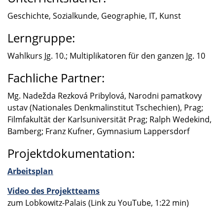
Geschichte, Sozial­kunde, Geogra­phie, IT, Kunst
Lerngruppe:
Wahlkurs Jg. 10.; Multi­pli­ka­to­ren für den ganzen Jg. 10
Fachliche Partner:
Mg. Nadežda Rezková Priby­l­ová, Narodni pamat­kovy
ustav (Natio­na­les Denkmal­in­sti­tut Tsche­chien), Prag;
Filmfa­kul­tät der Karls­uni­ver­si­tät Prag; Ralph Wedekind,
Bamberg; Franz Kufner, Gymna­sium Lappers­dorf
Projektdokumentation:
Arbeits­plan
Video
des Projekt­teams
zum Lobkowitz-Palais (Link zu YouTube, 1:22 min)