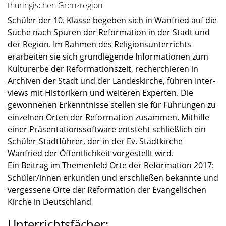
thüringischen Grenzregion
Schüler der 10. Klasse begeben sich in Wanfried auf die
Suche nach Spuren der Refor­ma­tion in der Stadt und
der Region. Im Rahmen des Religi­ons­un­ter­richts
erarbei­ten sie sich grund­le­gende Infor­ma­tio­nen zum
Kultur­erbe der Refor­ma­ti­ons­zeit, recher­chie­ren in
Archi­ven der Stadt und der Landes­kir­che, führen Inter­
views mit Histo­ri­kern und weite­ren Exper­ten. Die
gewon­ne­nen Erkennt­nisse stellen sie für Führun­gen zu
einzel­nen Orten der Refor­ma­tion zusam­men. Mithilfe
einer Präsen­ta­ti­ons­soft­ware entsteht schließ­lich ein
Schüler-Stadtführer, der in der Ev. Stadt­kir­che
Wanfried der Öffent­lich­keit vorge­stellt wird.
Ein Beitrag im Themen­feld Orte der Refor­ma­tion 2017:
Schüler/innen erkun­den und erschlie­ßen bekannte und
verges­sene Orte der Refor­ma­tion der Evange­li­schen
Kirche in Deutsch­land
Unterrichtsfächer: