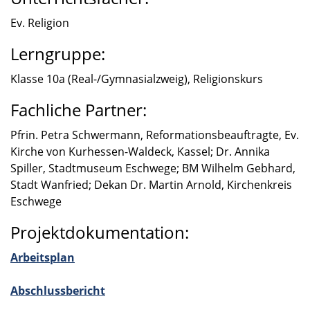
Ev. Religion
Lerngruppe:
Klasse 10a (Real-/Gymnasialzweig), Religi­ons­kurs
Fachliche Partner:
Pfrin. Petra Schwer­mann, Refor­ma­ti­ons­be­auf­tragte, Ev.
Kirche von Kurhessen-Waldeck, Kassel; Dr. Annika
Spiller, Stadt­mu­seum Eschwege; BM Wilhelm Gebhard,
Stadt Wanfried; Dekan Dr. Martin Arnold, Kirchen­kreis
Eschwege
Projektdokumentation:
Arbeits­plan
Abschluss­be­richt