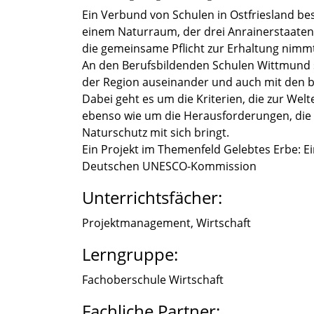
Ein Verbund von Schulen in Ostfries­land bes
einem Natur­raum, der drei Anrai­ner­staa­te
die gemein­same Pflicht zur Erhal­tung nimm
An den Berufs­bil­den­den Schulen Wittmund s
der Region ausein­an­der und auch mit den beru
Dabei geht es um die Krite­rien, die zur W
ebenso wie um die Heraus­for­de­run­gen, di
Natur­schutz mit sich bringt.
Ein Projekt im Themen­feld Geleb­tes Erbe: Ei
Deutschen UNESCO-Kommission
Unterrichtsfächer:
Projekt­ma­nage­ment, Wirtschaft
Lerngruppe:
Fachober­schule Wirtschaft
Fachliche Partner: