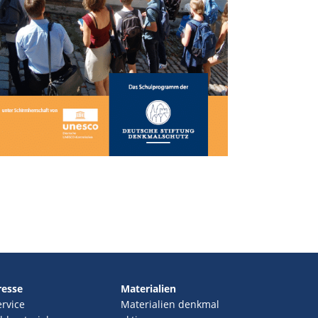
resse
Materialien
ervice
Materialien denkmal