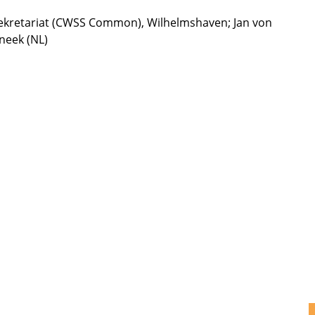
kre­ta­riat (CWSS Common), Wilhelms­ha­ven; Jan von
neek (NL)