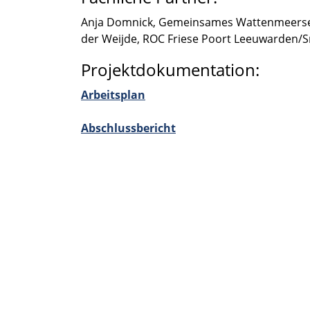
Anja Domnick, Gemein­sa­mes Watten­meer­se­
der Weijde, ROC Friese Poort Leeuwarden/S
Projektdokumentation:
Arbeits­plan
Abschluss­be­richt