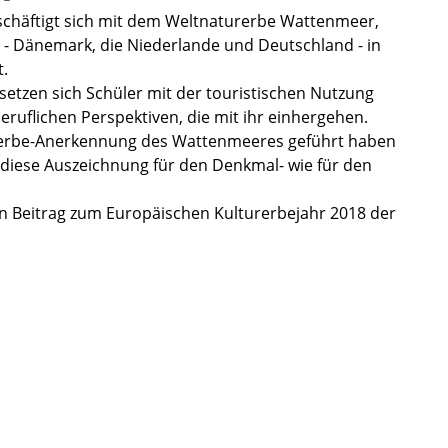
chäf­tigt sich mit dem Weltna­tur­erbe Watten­meer,
n - Dänemark, die Nieder­lande und Deutsch­land - in
t.
etzen sich Schüler mit der touris­ti­schen Nutzung
f­li­chen Perspek­ti­ven, die mit ihr einher­ge­hen.
elterbe-Anerkennung des Watten­mee­res geführt haben
e diese Auszeich­nung für den Denkmal- wie für den
n Beitrag zum Europäi­schen Kultur­er­be­jahr 2018 der