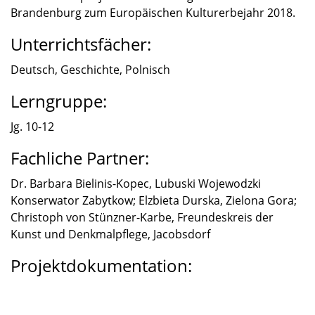
Branden­burg zum Europäi­schen Kultur­er­be­jahr 2018.
Unterrichtsfächer:
Deutsch, Geschichte, Polnisch
Lerngruppe:
Jg. 10-12
Fachliche Partner:
Dr. Barbara Bielinis-Kopec, Lubuski Wojewodzki
Konser­wa­tor Zabyt­kow; Elzbieta Durska, Zielona Gora;
Chris­toph von Stünzner-Karbe, Freun­des­kreis der
Kunst und Denkmal­pflege, Jacobs­dorf
Projektdokumentation: