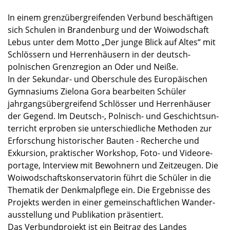
In einem grenz­über­grei­fen­den Verbund beschäf­ti­gen
sich Schulen in Branden­burg und der Woiwod­schaft
Lebus unter dem Motto „Der junge Blick auf Altes“ mit
Schlös­sern und Herren­häu­sern in der deutsch-
polnischen Grenz­re­gion an Oder und Neiße.
In der Sekundar- und Oberschule des Europäi­schen
Gymna­si­ums Zielona Gora bearbei­ten Schüler
jahrgangs­über­grei­fend Schlös­ser und Herren­häu­ser
der Gegend. Im Deutsch-, Polnisch- und Geschichts­un­
ter­richt erpro­ben sie unter­schied­li­che Metho­den zur
Erfor­schung histo­ri­scher Bauten - Recher­che und
Exkur­sion, prakti­scher Workshop, Foto- und Video­re­
por­tage, Inter­view mit Bewoh­nern und Zeitzeu­gen. Die
Woiwod­schafts­kon­ser­va­to­rin führt die Schüler in die
Thema­tik der Denkmal­pflege ein. Die Ergeb­nisse des
Projekts werden in einer gemein­schaft­li­chen Wander­
aus­stel­lung und Publi­ka­tion präsen­tiert.
Das Verbund­pro­jekt ist ein Beitrag des Landes