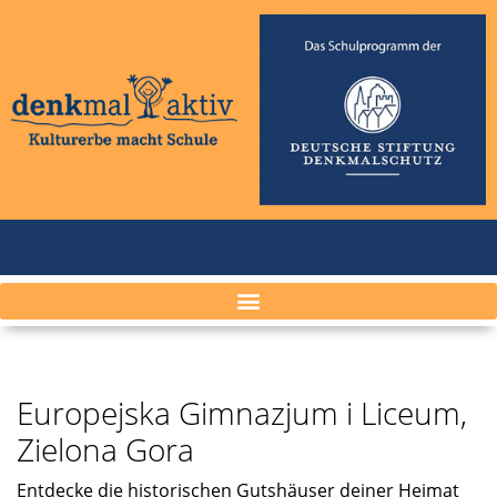
Europejska Gimnazjum i Liceum,
Zielona Gora
Entde­cke die histo­ri­schen Gutshäu­ser deiner Heimat