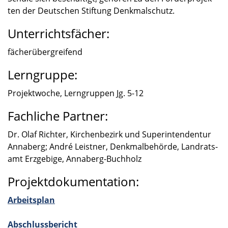
ten der Deutschen Stiftung Denkmal­schutz.
Unterrichtsfächer:
fächer­über­grei­fend
Lerngruppe:
Projekt­wo­che, Lerngrup­pen Jg. 5-12
Fachliche Partner:
Dr. Olaf Richter, Kirchen­be­zirk und Super­in­ten­den­tur
Annaberg; André Leist­ner, Denkmal­be­hörde, Landrats­
amt Erzge­bige, Annaberg-Buchholz
Projektdokumentation:
Arbeits­plan
Abschluss­be­richt