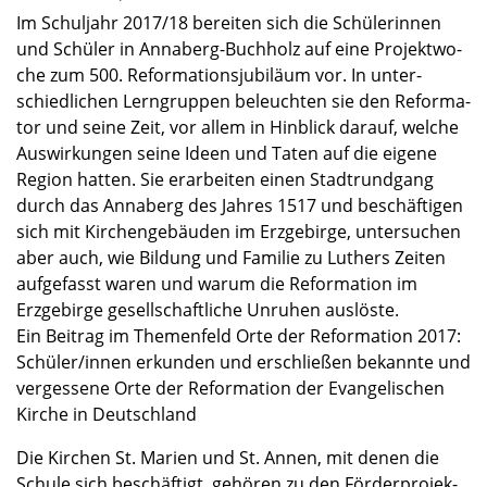
Im Schul­jahr 2017/18 berei­ten sich die Schüle­rin­nen
und Schüler in Annaberg-Buchholz auf eine Projekt­wo­
che zum 500. Refor­ma­ti­ons­ju­bi­läum vor. In unter­
schied­li­chen Lerngrup­pen beleuch­ten sie den Refor­ma­
tor und seine Zeit, vor allem in Hinblick darauf, welche
Auswir­kun­gen seine Ideen und Taten auf die eigene
Region hatten. Sie erarbei­ten einen Stadt­rund­gang
durch das Annaberg des Jahres 1517 und beschäf­ti­gen
sich mit Kirchen­ge­bäu­den im Erzge­birge, unter­su­chen
aber auch, wie Bildung und Familie zu Luthers Zeiten
aufge­fasst waren und warum die Refor­ma­tion im
Erzge­birge gesell­schaft­li­che Unruhen auslöste.
Ein Beitrag im Themen­feld Orte der Refor­ma­tion 2017:
Schüler/innen erkun­den und erschlie­ßen bekannte und
verges­sene Orte der Refor­ma­tion der Evange­li­schen
Kirche in Deutsch­land
Die Kirchen St. Marien und St. Annen, mit denen die
Schule sich beschäf­tigt, gehören zu den Förder­pro­jek­