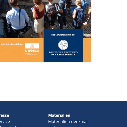
resse
Materialien
ervice
Materialien denkmal