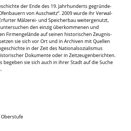
Geschichte der Ende des 19. Jahrhun­derts gegrün­de­
„Ofenbau­ern von Ausch­witz“. 2009 wurde ihr Verwal­
fur­ter Mälzerei- und Speicher­bau weiter­ge­nutzt,
 unter­su­chen den einzig überkom­me­nen und
n Firmen­ge­lände auf seinen histo­ri­schen Zeugnis­
etzen sie sich vor Ort und in Archi­ven mit Quellen
e­schichte in der Zeit des Natio­nal­so­zia­lis­mus
to­ri­scher Dokumente oder in Zeitzeu­gen­be­rich­ten.
s begeben sie sich auch in ihrer Stadt auf die Suche
.
le Oberstufe