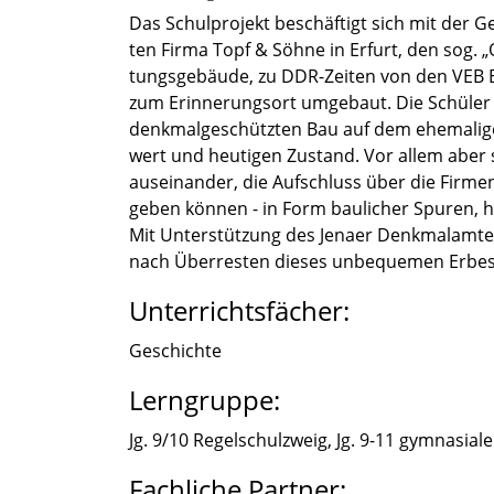
Das Schul­pro­jekt beschäf­tigt sich mit der 
ten Firma Topf & Söhne in Erfurt, den sog. 
tungs­ge­bäude, zu DDR-Zeiten von den VEB Er
zum Erinne­rungs­ort umgebaut. Die Schüler
denkmal­ge­schütz­ten Bau auf dem ehema­li­ge
wert und heuti­gen Zustand. Vor allem aber s
ausein­an­der, die Aufschluss über die Firmen­g
geben können - in Form bauli­cher Spuren, his
Mit Unter­stüt­zung des Jenaer Denkmal­am­te
nach Überres­ten dieses unbeque­men Erbes
Unterrichtsfächer:
Geschichte
Lerngruppe:
Jg. 9/10 Regel­schul­zweig, Jg. 9-11 gymna­sia
Fachliche Partner: