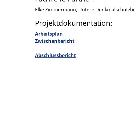
Elke Zimmer­mann, Untere Denkmal­schutz­be­
Projektdokumentation:
Arbeits­plan
Zwischen­be­richt
Abschluss­be­richt