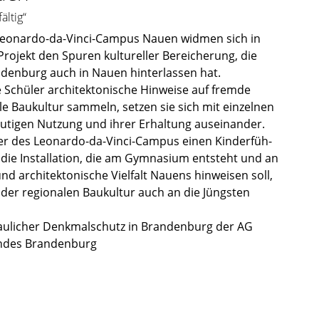
ältig“
Leonardo-da-Vinci-Campus Nauen widmen sich in
rojekt den Spuren kultu­rel­ler Berei­che­rung, die
den­burg auch in Nauen hinter­las­sen hat.
Schüler archi­tek­to­ni­sche Hinweise auf fremde
ale Baukul­tur sammeln, setzen sie sich mit einzel­nen
uti­gen Nutzung und ihrer Erhal­tung ausein­an­der.
­ler des Leonardo-da-Vinci-Campus einen Kinder­füh­
 die Instal­la­tion, die am Gymna­sium entsteht und an
nd archi­tek­to­ni­sche Vielfalt Nauens hinwei­sen soll,
r regio­na­len Baukul­tur auch an die Jüngs­ten
au­li­cher Denkmal­schutz in Branden­burg der AG
Landes Branden­burg