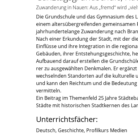
Zuwanderung in Nauen: Aus „fremd“ wird „vielf
Die Grund­schule und das Gymna­sium des 
einem alters­über­grei­fen­den gemein­sa­men P
jahrhun­der­te­lange Zuwan­de­rung nach Bran
Nach einer Erkun­dung der Stadt, mit der die 
Einflüsse und ihre Integra­tion in die regio­n
Gebäu­den, ihrer Entste­hungs­ge­schichte, he
Aufbau­end darauf erstel­len die Grund­schü
rer zu ausge­wähl­ten Denkma­len. Er ergänzt
wechseln­den Stand­or­ten auf die kultu­relle u
und kann den Reich­tum und die Bedeu­tung de
vermit­teln.
Ein Beitrag im Themen­feld 25 Jahre Städte­b
Städte mit histo­ri­schen Stadt­ker­nen des 
Unterrichtsfächer:
Deutsch, Geschichte, Profil­kurs Medien