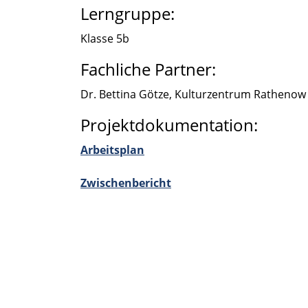
Lerngruppe:
Klasse 5b
Fachliche Partner:
Dr. Bettina Götze, Kultur­zen­trum Rathe­now
Projektdokumentation:
Arbeits­plan
Zwischen­be­richt