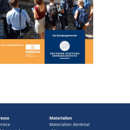
resse
Materialien
ervice
Materialien denkmal