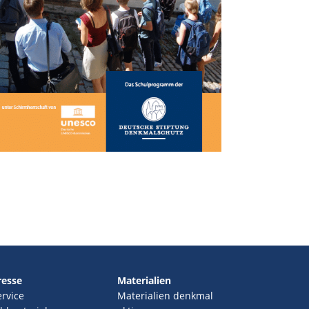
resse
Materialien
ervice
Materialien denkmal