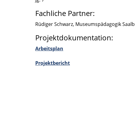
Fachliche Partner:
Rüdiger Schwarz, Museums­päd­ago­gik Sa
Projektdokumentation:
Arbeits­plan
Projekt­be­richt