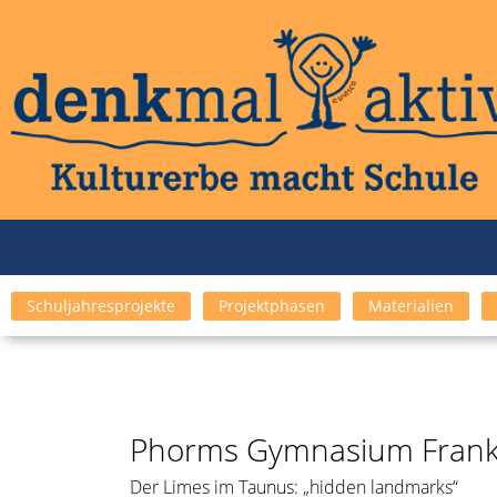
Schuljahresprojekte
Projektphasen
Materialien
Phorms Gymnasium Frankf
Der Limes im Taunus: „hidden landmarks“