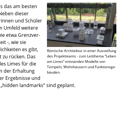
als das am besten
 Neben dieser
e­rin­nen und Schüler
im Umfeld weitere
ie etwa Grenz­ver­
t -, wie sie
ch­kei­ten es gibt,
Römische Archi­tek­tur in einer Ausstel­lung
it zu rücken. Das
des Projekt­teams - zum Leitthema “Leben
am Limes“ entstan­den Modelle von
 des Limes für die
Tempeln, Wohnhäu­sern und Funkti­ons­ge­
 der Erhal­tung
bäu­den.
der Ergeb­nisse und
 „hidden landmarks“ sind geplant.