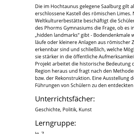
Die im Hochtau­nus gelegene Saalburg gilt 
erschlos­sene Kastell des römischen Limes.
Weltkul­tur­er­be­stätte beschäf­tigt die Schül
des Phorms Gymna­si­ums die Frage, ob es 
„hidden landmarks“ gibt - Boden­denk­male w
läufe oder kleinere Anlagen aus römischer Zei
erkenn­bar sind und schließ­lich, welche Mögli
sie stärker in die öffent­li­che Aufmerk­sam­ke
Projekt arbei­tet die histo­ri­sche Bedeu­tung
Region heraus und fragt nach den Metho­den
bzw. der Rekon­struk­tion. Eine Ausstel­lung 
Führun­gen von Schülern zu den entdeck­ten
Unterrichtsfächer:
Geschichte, Politik, Kunst
Lerngruppe:
Jg. 7