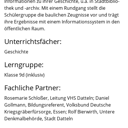
Infor­ma­tio­nen zu ihrer Geschichte, u.a. in Stadt­bi­blio­
thek und -archiv. Mit einem Rundgang stellt die
Schüler­gruppe die bauli­chen Zeugnisse vor und trägt
ihre Ergeb­nisse mit einem Infor­ma­ti­ons­sys­tem in den
öffent­li­chen Raum.
Unterrichtsfächer:
Geschichte
Lerngruppe:
Klasse 9d (inklu­siv)
Fachliche Partner:
Rosema­rie Schlo­ßer, Leitung VHS Datteln; Daniel
Gollmann, Bildungs­re­fe­rent, Volks­bund Deutsche
Kriegs­grä­ber­für­sorge, Essen; Rolf Bierwirth, Untere
Denkmal­be­hörde, Stadt Datteln