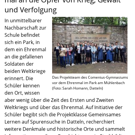
und Verfolgung
In unmit­tel­ba­rer
Nachbar­schaft zur
Schule befin­det
sich ein Park, in
dem ein Ehren­mal
an die gefal­le­nen
Solda­ten der
beiden Weltkriege
Das Projekt­team des Comenius-Gymnasiums
erinnert. Die
vor dem Ehren­mal im Park am Mühlen­bach
Schüler kennen
(Foto: Sarah Homann, Datteln)
den Ort, wissen
aber wenig über die Zeit des Ersten und Zweiten
Weltkriegs und über das Ehren­mal. Auf Initia­tive der
Schüler begibt sich die Projekt­klasse Gemein­sa­mes
Lernen auf Spuren­su­che in Datteln, recher­chiert
weitere Denkmale und histo­ri­sche Orte und sammelt