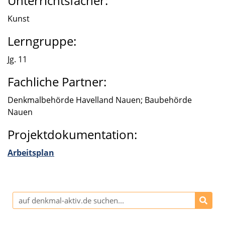
Unterrichtsfächer:
Kunst
Lerngruppe:
Jg. 11
Fachliche Partner:
Denkmal­be­hörde Havel­land Nauen; Baube­hörde
Nauen
Projektdokumentation:
Arbeits­plan