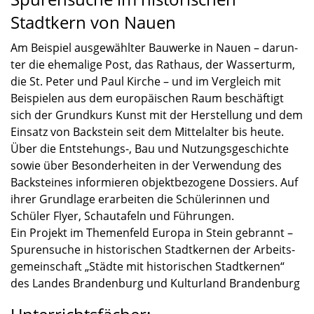
Stadtkern von Nauen
Am Beispiel ausge­wähl­ter Bauwerke in Nauen – darun­
ter die ehema­lige Post, das Rathaus, der Wasser­turm,
die St. Peter und Paul Kirche – und im Vergleich mit
Beispie­len aus dem europäi­schen Raum beschäf­tigt
sich der Grund­kurs Kunst mit der Herstel­lung und dem
Einsatz von Backstein seit dem Mittel­al­ter bis heute.
Über die Entstehungs-, Bau und Nutzungs­ge­schichte
sowie über Beson­der­hei­ten in der Verwen­dung des
Backstei­nes infor­mie­ren objekt­be­zo­gene Dossiers. Auf
ihrer Grund­lage erarbei­ten die Schüle­rin­nen und
Schüler Flyer, Schau­ta­feln und Führun­gen.
Ein Projekt im Themen­feld Europa in Stein gebrannt –
Spuren­su­che in histo­ri­schen Stadt­ker­nen der Arbeits­
ge­mein­schaft „Städte mit histo­ri­schen Stadt­ker­nen“
des Landes Branden­burg und Kultur­land Branden­burg