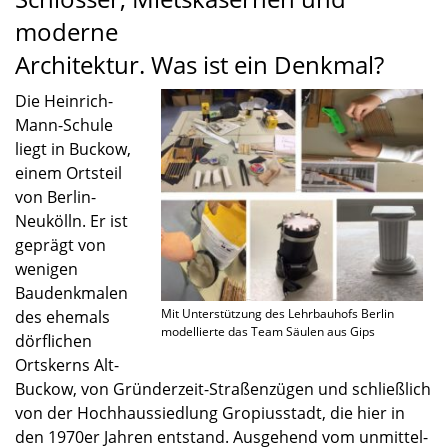
moderne
Architektur. Was ist ein Denkmal?
Die Heinrich-
Mann-Schule
liegt in Buckow,
einem Ortsteil
von Berlin-
Neukölln. Er ist
geprägt von
wenigen
Baudenk­ma­len
Mit Unter­stüt­zung des Lehrbau­hofs Berlin
des ehemals
model­lierte das Team Säulen aus Gips
dörfli­chen
Ortskerns Alt-
Buckow, von Gründerzeit-Straßenzügen und schließ­lich
von der Hochhaus­sied­lung Gropi­us­stadt, die hier in
den 1970er Jahren entstand. Ausge­hend vom unmit­tel­