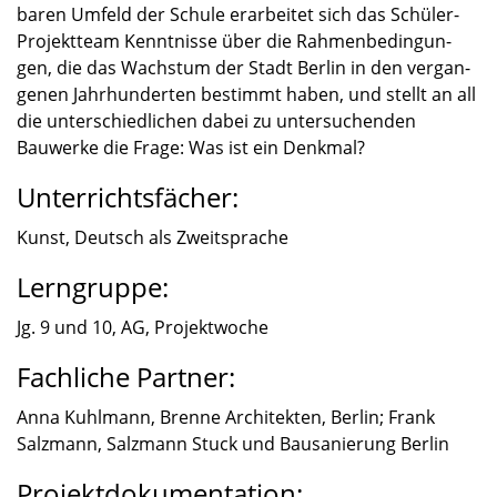
ba­ren Umfeld der Schule erarbei­tet sich das Schüler-
Projektteam Kennt­nisse über die Rahmen­be­din­gun­
gen, die das Wachs­tum der Stadt Berlin in den vergan­
ge­nen Jahrhun­der­ten bestimmt haben, und stellt an all
die unter­schied­li­chen dabei zu unter­su­chen­den
Bauwerke die Frage: Was ist ein Denkmal?
Unterrichtsfächer:
Kunst, Deutsch als Zweit­spra­che
Lerngruppe:
Jg. 9 und 10, AG, Projekt­wo­che
Fachliche Partner:
Anna Kuhlmann, Brenne Archi­tek­ten, Berlin; Frank
Salzmann, Salzmann Stuck und Bausa­nie­rung Berlin
Projektdokumentation: