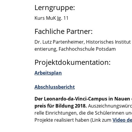
Lerngruppe:
Kurs MuK Jg. 11
Fachliche Partner:
Dr. Lutz Parten­hei­mer, Histo­ri­sches Insti­tu
en­tie­rung, Fachhoch­schule Potsdam
Projektdokumentation:
Arbeits­plan
Abschluss­be­richt
Der Leonardo-da-Vinci-Campus in Nauen e
preis für Bildung 2018.
Auszeich­nungs­wür­d
relle Einrich­tun­gen, die die Schüle­rin­ne
Projekte reali­siert haben (Link zum
Video der