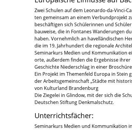
Zwei Schulen auf dem Leonardo-da-Vinci-Ca
ten gemein­sam an einem Verbund­pro­jekt z
beschäf­ti­gen sich Schüle­rin­nen und Schüle
bau­weise, die in Fonta­nes Wande­run­gen d
haben. Vornehm­lich an havel­län­di­schen Her
die im 19. Jahrhun­dert die regio­nale Archi­te
Seminar­kurs Medien und Kommu­ni­ka­tion ei
orte, außer­dem finden die Ergeb­nisse ihre
Geschichte Nieder­schlag in einer Broschü
Ein Projekt im Themen­feld Europa in Stein ge
der Arbeits­ge­mein­schaft „Städte mit histo­
von Kultur­land Branden­burg
Die Ziege­lei in Glindow, mit der sich die Schu
Deutschen Stiftung Denkmal­schutz.
Unterrichtsfächer:
Seminar­kurs Medien und Kommu­ni­ka­tion i