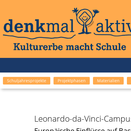
Schuljahresprojekte
Projektphasen
Materialien
Leonardo-da-Vinci-Campu
Europäische Einflüsse auf Ba