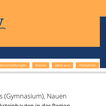
Veranstaltungen
Presse
Über uns
Teilnahme
s (Gymnasium), Nauen
cksteinbauten in der Region