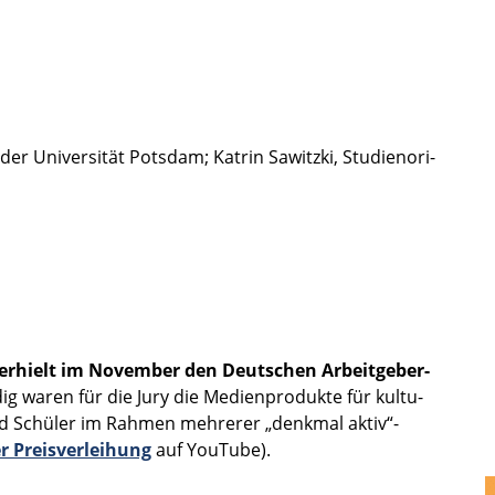
t der Univer­si­tät Potsdam; Katrin Sawitzki, Studi­en­ori­
rhielt im Novem­ber den Deutschen Arbeit­ge­ber­
ig waren für die Jury die Medien­pro­dukte für kultu­
n und Schüler im Rahmen mehre­rer „denkmal aktiv“-
 Preis­ver­lei­hung
auf YouTube).