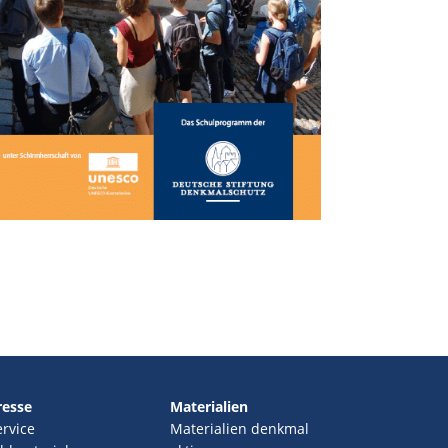
resse
Materialien
ervice
Materialien denkmal