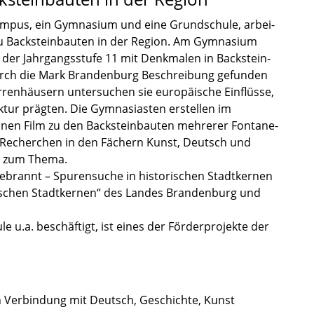
mpus, ein Gymna­sium und eine Grund­schule, arbei­
u Backstein­bau­ten in der Region. Am Gymna­sium
r der Jahrgangs­stufe 11 mit Denkma­len in Backstein­
urch die Mark Branden­burg Beschrei­bung gefun­den
ren­häu­sern unter­su­chen sie europäi­sche Einflüsse,
k­tur prägten. Die Gymna­si­as­ten erstel­len im
nen Film zu den Backstein­bau­ten mehre­rer Fonta­ne­
r Recher­chen in den Fächern Kunst, Deutsch und
re zum Thema.
brannt – Spuren­su­che in histo­ri­schen Stadt­ker­nen
ri­schen Stadt­ker­nen“ des Landes Branden­burg und
le u.a. beschäf­tigt, ist eines der Förder­pro­jekte der
n Verbin­dung mit Deutsch, Geschichte, Kunst