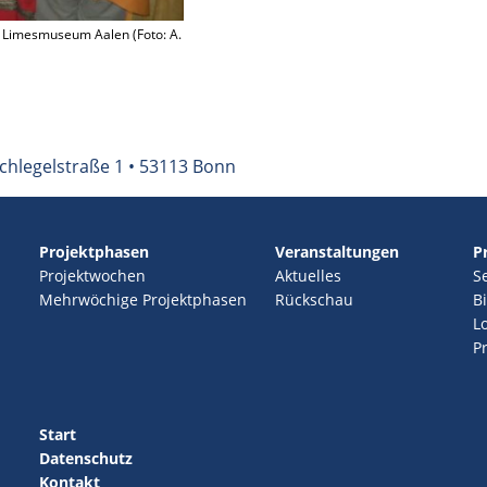
 Limes­mu­seum Aalen (Foto: A.
chlegelstraße 1 • 53113 Bonn
Projektphasen
Veranstaltungen
P
Projektwochen
Aktuelles
S
Mehrwöchige Projektphasen
Rückschau
B
L
P
Start
Datenschutz
Kontakt