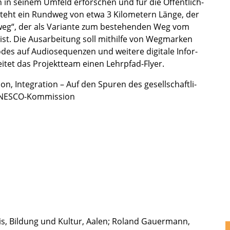
in seinem Umfeld erfor­schen und für die Öffent­lich­
tsteht ein Rundweg von etwa 3 Kilome­tern Länge, der
­weg“, der als Variante zum bestehen­den Weg vom
 ist. Die Ausar­bei­tung soll mithilfe von Wegmar­ken
des auf Audio­se­quen­zen und weitere digitale Infor­
i­tet das Projekt­team einen Lehrpfad-Flyer.
n, Integra­tion – Auf den Spuren des gesell­schaft­li­
 UNESCO-Kommission
s, Bildung und Kultur, Aalen; Roland Gauer­mann,