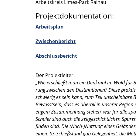
Arbeits­kreis Limes-Park Rainau
Projektdokumentation:
Arbeits­plan
Zwischen­be­richt
Abschluss­be­richt
Der Projekt­lei­ter:
„Wie erschließt man ein Denkmal im Wald für Bes
rung zwischen den Desti­na­tio­nen? Diese prakti­
schwie­rig es sein kann, zum Teil unschein­bare 
Bewusst­sein, dass es überall in unserer Region
engem Zusam­men­hang stehen, war für alle spanne
Schüler sind auch die zeitge­schicht­li­chen Spure
finden sind. Die (Nach-)Nutzung eines Gelän­des 
einem SS-Schießstand gab Gelegen­heit, die Motiv