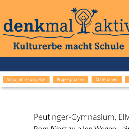
Schuljahresprojekte
Projektphasen
Materialien
Peutinger-Gymnasium, Ell
Rom führt zu allen Wegen - ei