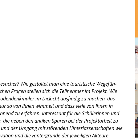
ucher? Wie gestal­tet man eine touris­ti­sche Wegefüh­
schen Fragen stellen sich die Teilneh­mer im Projekt. Wie
Boden­denk­mä­ler im Dickicht ausfin­dig zu machen, das
 nur so von ihnen wimmelt und dass viele von Ihnen in
nd zu erfah­ren. Inter­es­sant für die Schüle­rin­nen und
n, die neben den antiken Spuren bei der Projekt­ar­beit zu
und der Umgang mit stören­den Hinter­las­sen­schaf­ten wie
a­tion und die Hinter­gründe der jewei­li­gen Akteure