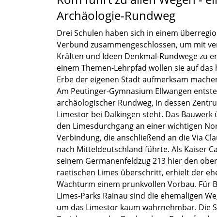
Archäologie-Rundweg
Drei Schulen haben sich in einem überre­gio­
Verbund zusam­men­ge­schlos­sen, um mit ver
Kräften und Ideen Denkmal-Rundwege zu ent
einem Themen-Lehrpfad wollen sie auf das hi
Erbe der eigenen Stadt aufmerk­sam mache
Am Peutinger-Gymnasium Ellwan­gen entste
archäo­lo­gi­scher Rundweg, in dessen Zentr
Limes­tor bei Dalkin­gen steht. Das Bauwer
den Limes­durch­gang an einer wichti­gen No
Verbindung, die anschlie­ßend an die Via Cl
nach Mittel­deutsch­land führte. Als Kaiser C
seinem Germa­nen­feld­zug 213 hier den ob
raetischen Limes überschritt, erhielt der eh
Wachturm einem prunk­vol­len Vorbau. Für 
Limes-Parks Rainau sind die ehema­li­gen We
um das Limes­tor kaum wahrnehm­bar. Die Sch