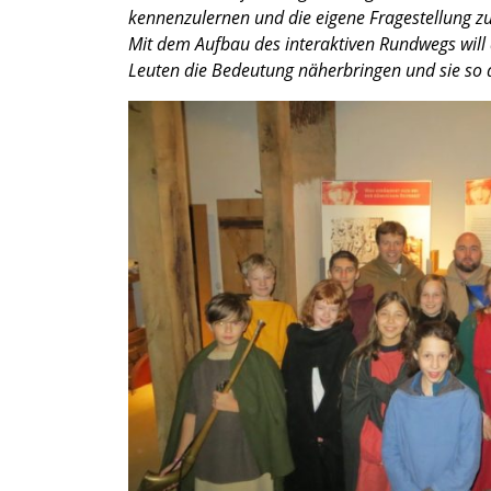
kennen­zu­ler­nen und die eigene Frage­stel­lung zu
Mit dem Aufbau des inter­ak­ti­ven Rundwegs wil
Leuten die Bedeu­tung näher­brin­gen und sie so 