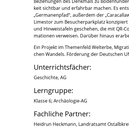
Bezie­hun­gen des Denkmals zu Boden­fun­den 
keit sicht­bar und erfahr­bar machen. Es en
„Germa­nen­pfad“, außer­dem der „Caracal­la
Limes­tor zum Besucher­park­platz konzi­piert
und Hinweis­ta­feln gesche­hen, die mit QR-Co
ma­tio­nen verwei­sen. Darüber hinaus erarbe
Ein Projekt im Themen­feld Welterbe, Migra­tio
chen Wandels. Förde­rung der Deutschen
Unterrichtsfächer:
Geschichte, AG
Lerngruppe:
Klasse 6; Archäologie-AG
Fachliche Partner:
Heidrun Heckmann, Landrats­amt Ostalb­krei