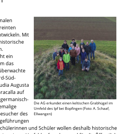
na­len
ein­ten
wi­ckeln. Mit
sto­ri­sche
n.
ht ein
um das
k überwachte
rd-Süd-
audia Augusta
aracalla auf
ergermanisch-
Die AG erkun­det einen kelti­schen Grabhü­gel im
ema­lige
Umfeld des Ipf bei Bopfin­gen (Foto: A. Schaaf,
Besucher des
Ellwan­gen)
gefüh­run­gen
üle­rin­nen und Schüler wollen deshalb histo­ri­sche