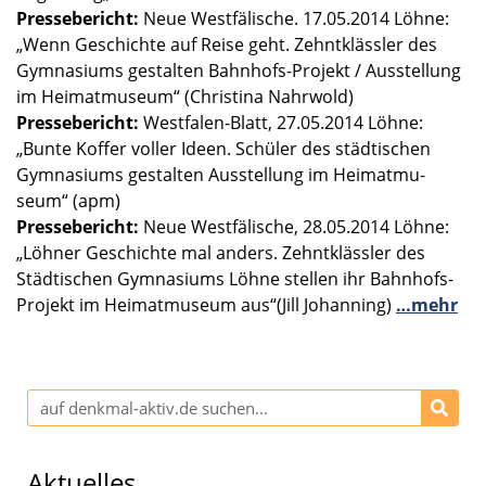
Presse­be­richt:
Neue Westfä­li­sche. 17.05.2014 Löhne:
„Wenn Geschichte auf Reise geht. Zehnt­kläss­ler des
Gymna­si­ums gestal­ten Bahnhofs-Projekt / Ausstel­lung
im Heimat­mu­seum“ (Chris­tina Nahrwold)
Presse­be­richt:
Westfalen-Blatt, 27.05.2014 Löhne:
„Bunte Koffer voller Ideen. Schüler des städti­schen
Gymna­si­ums gestal­ten Ausstel­lung im Heimat­mu­
seum“ (apm)
Presse­be­richt:
Neue Westfä­li­sche, 28.05.2014 Löhne:
„Löhner Geschichte mal anders. Zehnt­kläss­ler des
Städti­schen Gymna­si­ums Löhne stellen ihr Bahnhofs-
Projekt im Heimat­mu­seum aus“(Jill Johan­ning)
…mehr
Aktuelles