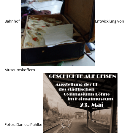
Bahnhof
Entwick­lung von
Museums­kof­fern
Fotos: Daniela Pahlke