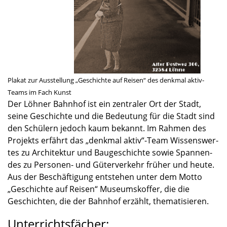
Plakat zur Ausstel­lung „Geschichte auf Reisen“ des denkmal aktiv-
Teams im Fach Kunst
Der Löhner Bahnhof ist ein zentra­ler Ort der Stadt,
seine Geschichte und die Bedeu­tung für die Stadt sind
den Schülern jedoch kaum bekannt. Im Rahmen des
Projekts erfährt das „denkmal aktiv“-Team Wissens­wer­
tes zu Archi­tek­tur und Bauge­schichte sowie Spannen­
des zu Personen- und Güter­ver­kehr früher und heute.
Aus der Beschäf­ti­gung entste­hen unter dem Motto
„Geschichte auf Reisen“ Museums­kof­fer, die die
Geschich­ten, die der Bahnhof erzählt, thema­ti­sie­ren.
Unterrichtsfächer: