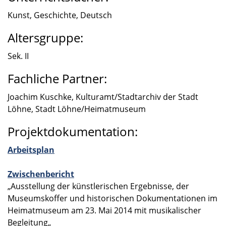
Kunst, Geschichte, Deutsch
Altersgruppe:
Sek. II
Fachliche Partner:
Joachim Kuschke, Kulturamt/Stadtarchiv der Stadt
Löhne, Stadt Löhne/Heimatmuseum
Projektdokumentation:
Arbeits­plan
Zwischen­be­richt
„Ausstel­lung der künst­le­ri­schen Ergeb­nisse, der
Museums­kof­fer und histo­ri­schen Dokumen­ta­tio­nen im
Heimat­mu­seum am 23. Mai 2014 mit musika­li­scher
Beglei­tung„