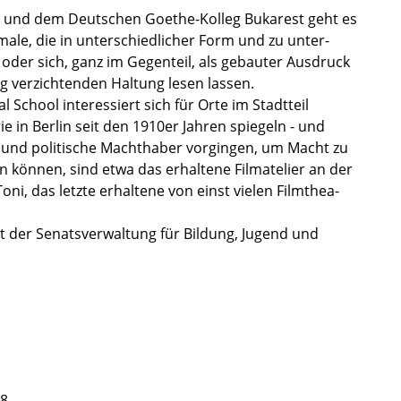
en und dem Deutschen Goethe-Kolleg Bukarest geht es
le, die in unter­schied­li­cher Form und zu unter­
 - oder sich, ganz im Gegen­teil, als gebau­ter Ausdruck
ung verzich­ten­den Haltung lesen lassen.
School inter­es­siert sich für Orte im Stadt­teil
rie in Berlin seit den 1910er Jahren spiegeln - und
 und politi­sche Macht­ha­ber vorgin­gen, um Macht zu
n können, sind etwa das erhal­tene Filmate­lier an der
ni, das letzte erhal­tene von einst vielen Filmthea­
 der Senats­ver­wal­tung für Bildung, Jugend und
-8