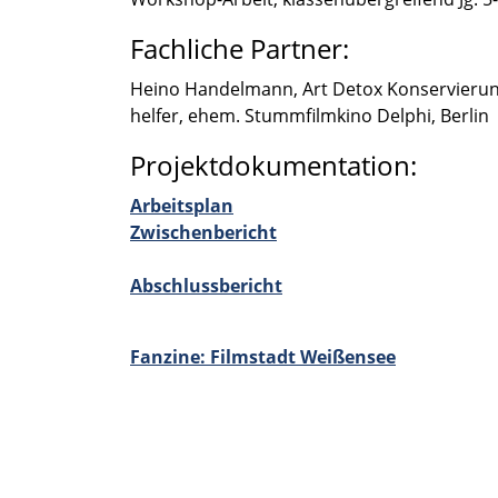
Fachliche Partner:
Heino Handel­mann, Art Detox Konser­vie­rung
hel­fer, ehem. Stumm­film­kino Delphi, Berlin
Projektdokumentation:
Arbeits­plan
Zwischen­be­richt
Abschluss­be­richt
Fanzine: Filmstadt Weißen­see