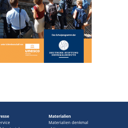
resse
Materialien
ervice
Materialien denkmal