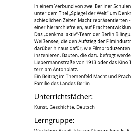
In einem Verbund von zwei Berli­ner Schul
unter dem Titel „Spiegel der Welt“ um Denkma
schied­li­chen Zeiten Macht reprä­sen­tier­ten
einer hierar­chie­freien, auf Pracht­ent­wick­l
Das „denkmal aktiv“-Team der Berlin Bilin­gual 
Weißen­see, die den Aufstieg der Filmin­dus­t
darüber hinaus dafür, wie Filmpro­du­zen­ten
insze­nie­ren. Bauten, die dazu befragt werde
Lieber­mann­straße von 1913 oder das Kino To
tern am Anton­platz.
Ein Beitrag im Themen­feld Macht und Pracht
Familie des Landes Berlin
Unterrichtsfächer:
Kunst, Geschichte, Deutsch
Lerngruppe:
Workshop-Arbeit, klassen­über­grei­fend Jg. 5