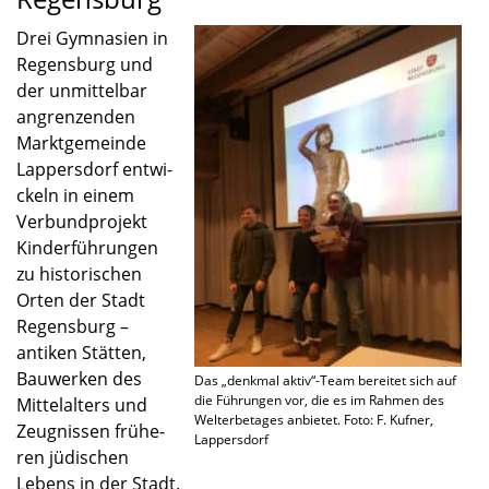
Drei Gymna­sien in
Regens­burg und
der unmit­tel­bar
angren­zen­den
Markt­ge­meinde
Lappers­dorf entwi­
ckeln in einem
Verbund­pro­jekt
Kinder­füh­run­gen
zu histo­ri­schen
Orten der Stadt
Regens­burg –
antiken Stätten,
Bauwer­ken des
Das „denkmal aktiv“-Team berei­tet sich auf
die Führun­gen vor, die es im Rahmen des
Mittel­al­ters und
Welterbe­ta­ges anbie­tet. Foto: F. Kufner,
Zeugnis­sen frühe­
Lappers­dorf
ren jüdischen
Lebens in der Stadt.