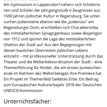
Am Gymna­sium in Lappers­dorf nähern sich Schüle­rin­
nen und Schüler der Jahrgangs­stufe 6 Zeugnis­sen aus
1500 Jahren jüdischer Kultur in Regens­burg. Sie unter­
su­chen Juden­steine ebenso wie die „Juden­sau“ am
Regens­bur­ger Dom, erschlie­ßen sich Charak­te­ris­tika
des mittel­al­ter­li­chen Synago­gen­baus sowie desje­ni­gen
von 1912 und spüren die Lage des mittel­al­ter­li­chen
Ghettos der Stadt auf. Aus den Begeg­nun­gen mit
diesen bauli­chen Überres­ten jüdischen Lebens
entsteht – mit profes­sio­nel­ler Unter­stüt­zung durch das
Theater und die Welterbe­ko­or­di­na­tion der Stadt – eine
Themen­füh­rung für Kinder, die am ersten Juniwo­chen­
ende im Rahmen des Welterbe­ta­ges ihre Premiere hat.
Ein Projekt im Themen­feld Geleb­tes Erbe: Ein Beitrag
zum Europäi­schen Kultur­er­be­jahr 2018 der Deutschen
UNESCO-Kommission
Unterrichtsfächer: