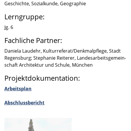
Geschichte, Sozial­kunde, Geogra­phie
Lerngruppe:
Jg. 6
Fachliche Partner:
Daniela Laudehr, Kulturreferat/Denkmalpflege, Stadt
Regens­burg; Stepha­nie Reite­rer, Landes­ar­beits­ge­mein­
schaft Archi­tek­tur und Schule, München
Projektdokumentation:
Arbeits­plan
Abschluss­be­richt